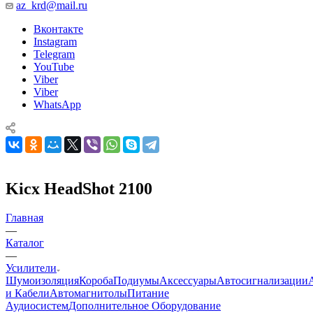
az_krd@mail.ru
Вконтакте
Instagram
Telegram
YouTube
Viber
Viber
WhatsApp
Kicx HeadShot 2100
Главная
—
Каталог
—
Усилители
Шумоизоляция
Короба
Подиумы
Аксессуары
Автосигнализации
и Кабели
Автомагнитолы
Питание
Аудиосистем
Дополнительное Оборудование