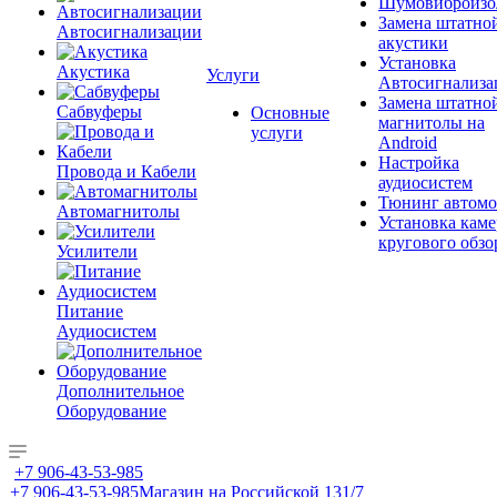
Шумовиброизо
Замена штатно
Автосигнализации
акустики
Установка
Акустика
Услуги
Автосигнализа
Замена штатно
Сабвуферы
Основные
магнитолы на
услуги
Android
Настройка
Провода и Кабели
аудиосистем
Тюнинг автомо
Автомагнитолы
Установка каме
кругового обзо
Усилители
Питание
Аудиосистем
Дополнительное
Оборудование
+7 906-43-53-985
+7 906-43-53-985
Магазин на Российской 131/7