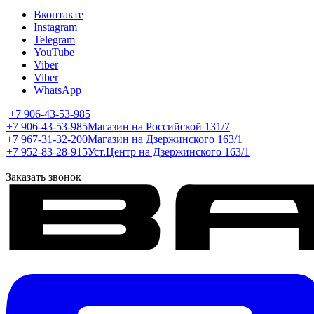
Вконтакте
Instagram
Telegram
YouTube
Viber
Viber
WhatsApp
+7 906-43-53-985
+7 906-43-53-985
Магазин на Российской 131/7
+7 967-31-32-200
Магазин на Дзержинского 163/1
+7 952-83-28-915
Уст.Центр на Дзержинского 163/1
Заказать звонок