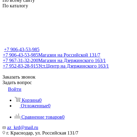
По всему сайту
По каталогу
+7 906-43-53-985
+7 906-43-53-985
Магазин на Российской 131/7
+7 967-31-32-200
Магазин на Дзержинского 163/1
+7 952-83-28-915
Уст.Центр на Дзержинского 163/1
Заказать звонок
Задать вопрос
Войти
Корзина
0
Отложенные
0
Сравнение товаров
0
az_krd@mail.ru
г. Краснодар, ул. Российская 131/7