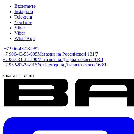
Вконтакте
Instagram
Telegram
YouTube
Viber
Viber
WhatsApp
+7 906-43-53-985
+7 906-43-53-985
Магазин на Российской 131/7
+7 967-31-32-200
Магазин на Дзержинского 163/1
+7 952-83-28-915
Уст.Центр на Дзержинского 163/1
Заказать звонок