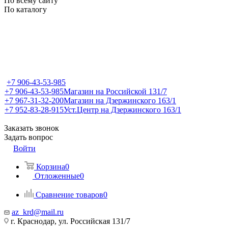
По всему сайту
По каталогу
+7 906-43-53-985
+7 906-43-53-985
Магазин на Российской 131/7
+7 967-31-32-200
Магазин на Дзержинского 163/1
+7 952-83-28-915
Уст.Центр на Дзержинского 163/1
Заказать звонок
Задать вопрос
Войти
Корзина
0
Отложенные
0
Сравнение товаров
0
az_krd@mail.ru
г. Краснодар, ул. Российская 131/7