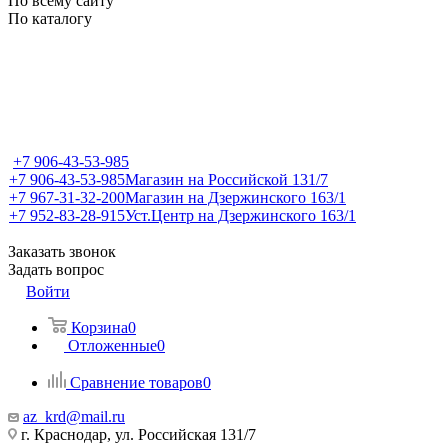
По всему сайту
По каталогу
+7 906-43-53-985
+7 906-43-53-985
Магазин на Российской 131/7
+7 967-31-32-200
Магазин на Дзержинского 163/1
+7 952-83-28-915
Уст.Центр на Дзержинского 163/1
Заказать звонок
Задать вопрос
Войти
Корзина
0
Отложенные
0
Сравнение товаров
0
az_krd@mail.ru
г. Краснодар, ул. Российская 131/7