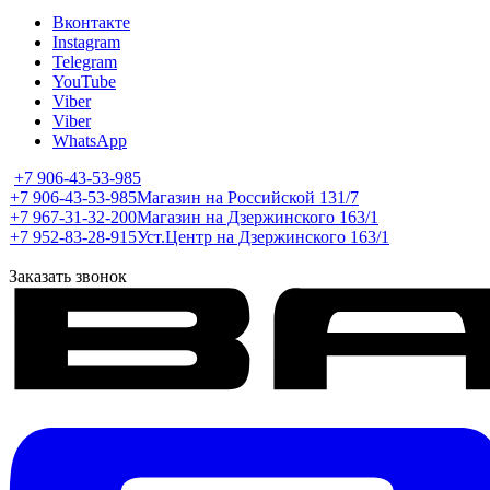
Вконтакте
Instagram
Telegram
YouTube
Viber
Viber
WhatsApp
+7 906-43-53-985
+7 906-43-53-985
Магазин на Российской 131/7
+7 967-31-32-200
Магазин на Дзержинского 163/1
+7 952-83-28-915
Уст.Центр на Дзержинского 163/1
Заказать звонок