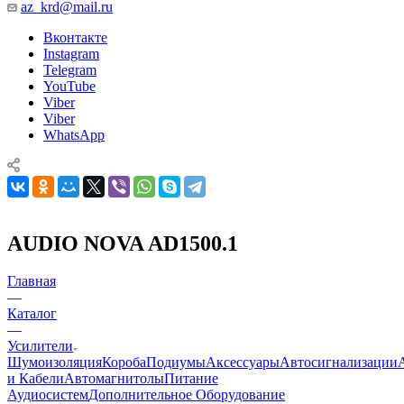
az_krd@mail.ru
Вконтакте
Instagram
Telegram
YouTube
Viber
Viber
WhatsApp
AUDIO NOVA AD1500.1
Главная
—
Каталог
—
Усилители
Шумоизоляция
Короба
Подиумы
Аксессуары
Автосигнализации
и Кабели
Автомагнитолы
Питание
Аудиосистем
Дополнительное Оборудование