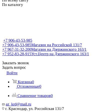
По всему сайту
По каталогу
+7 906-43-53-985
+7 906-43-53-985
Магазин на Российской 131/7
+7 967-31-32-200
Магазин на Дзержинского 163/1
+7 952-83-28-915
Уст.Центр на Дзержинского 163/1
Заказать звонок
Задать вопрос
Войти
Корзина
0
Отложенные
0
Сравнение товаров
0
az_krd@mail.ru
г. Краснодар, ул. Российская 131/7