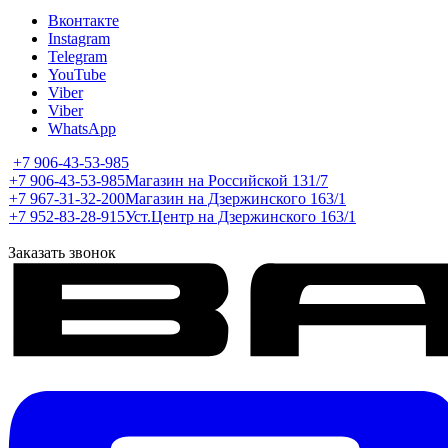
Вконтакте
Instagram
Telegram
YouTube
Viber
Viber
WhatsApp
+7 906-43-53-985
+7 906-43-53-985
Магазин на Российской 131/7
+7 967-31-32-200
Магазин на Дзержинского 163/1
+7 952-83-28-915
Уст.Центр на Дзержинского 163/1
Заказать звонок