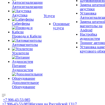
Шумовиброизо
Замена штатно
Автосигнализации
акустики
Установка
Акустика
Услуги
Автосигнализа
Замена штатно
Сабвуферы
Основные
магнитолы на
услуги
Android
Настройка
Провода и Кабели
аудиосистем
Тюнинг автомо
Автомагнитолы
Установка каме
кругового обзо
Усилители
Питание
Аудиосистем
Дополнительное
Оборудование
+7 906-43-53-985
+7 906-43-53-985
Магазин на Российской 131/7