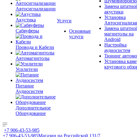
Шумовиброизо
Замена штатно
Автосигнализации
акустики
Установка
Акустика
Услуги
Автосигнализа
Замена штатно
Сабвуферы
Основные
магнитолы на
услуги
Android
Настройка
Провода и Кабели
аудиосистем
Тюнинг автомо
Автомагнитолы
Установка каме
кругового обзо
Усилители
Питание
Аудиосистем
Дополнительное
Оборудование
+7 906-43-53-985
+7 906-43-53-985
Магазин на Российской 131/7