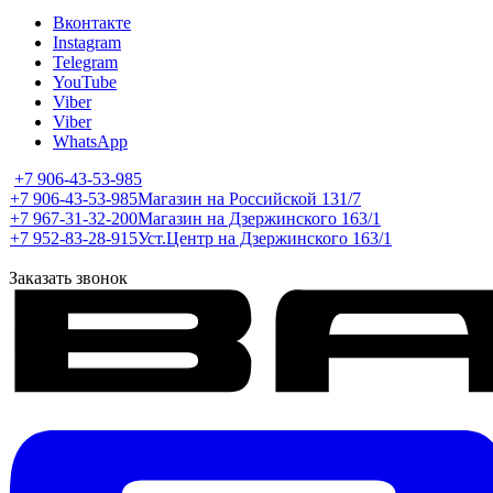
Вконтакте
Instagram
Telegram
YouTube
Viber
Viber
WhatsApp
+7 906-43-53-985
+7 906-43-53-985
Магазин на Российской 131/7
+7 967-31-32-200
Магазин на Дзержинского 163/1
+7 952-83-28-915
Уст.Центр на Дзержинского 163/1
Заказать звонок