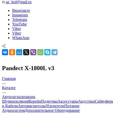
az_krd@mail.ru
Вконтакте
Instagram
Telegram
YouTube
Viber
Viber
WhatsApp
Pandect X-1800L v3
Главная
—
Каталог
—
Автосигнализации
Шумоизоляция
Короба
Подиумы
Аксессуары
Акустика
Сабвуфер
и Кабели
Автомагнитолы
Усилители
Питание
Аудиосистем
Дополнительное Оборудование