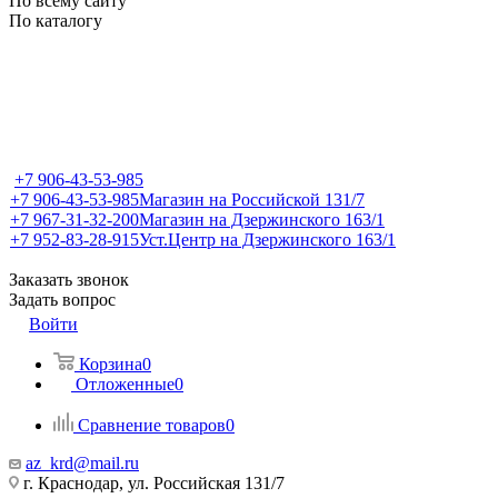
По всему сайту
По каталогу
+7 906-43-53-985
+7 906-43-53-985
Магазин на Российской 131/7
+7 967-31-32-200
Магазин на Дзержинского 163/1
+7 952-83-28-915
Уст.Центр на Дзержинского 163/1
Заказать звонок
Задать вопрос
Войти
Корзина
0
Отложенные
0
Сравнение товаров
0
az_krd@mail.ru
г. Краснодар, ул. Российская 131/7