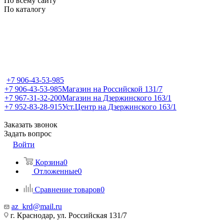
По всему сайту
По каталогу
+7 906-43-53-985
+7 906-43-53-985
Магазин на Российской 131/7
+7 967-31-32-200
Магазин на Дзержинского 163/1
+7 952-83-28-915
Уст.Центр на Дзержинского 163/1
Заказать звонок
Задать вопрос
Войти
Корзина
0
Отложенные
0
Сравнение товаров
0
az_krd@mail.ru
г. Краснодар, ул. Российская 131/7