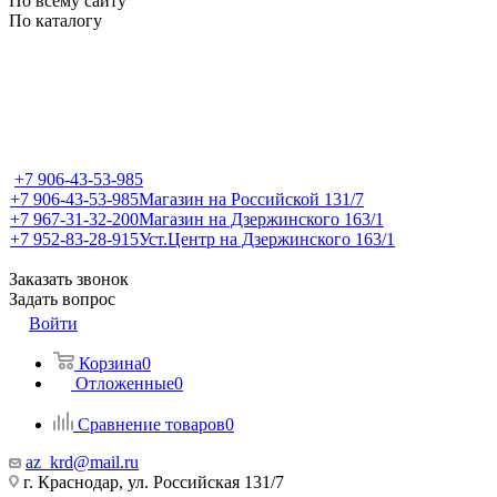
По всему сайту
По каталогу
+7 906-43-53-985
+7 906-43-53-985
Магазин на Российской 131/7
+7 967-31-32-200
Магазин на Дзержинского 163/1
+7 952-83-28-915
Уст.Центр на Дзержинского 163/1
Заказать звонок
Задать вопрос
Войти
Корзина
0
Отложенные
0
Сравнение товаров
0
az_krd@mail.ru
г. Краснодар, ул. Российская 131/7