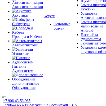
Шумовиброизо
Замена штатно
Автосигнализации
акустики
Установка
Акустика
Услуги
Автосигнализа
Замена штатно
Сабвуферы
Основные
магнитолы на
услуги
Android
Настройка
Провода и Кабели
аудиосистем
Тюнинг автомо
Автомагнитолы
Установка каме
кругового обзо
Усилители
Питание
Аудиосистем
Дополнительное
Оборудование
+7 906-43-53-985
+7 906-43-53-985
Магазин на Российской 131/7