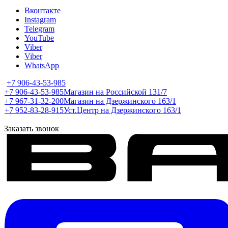
Вконтакте
Instagram
Telegram
YouTube
Viber
Viber
WhatsApp
+7 906-43-53-985
+7 906-43-53-985
Магазин на Российской 131/7
+7 967-31-32-200
Магазин на Дзержинского 163/1
+7 952-83-28-915
Уст.Центр на Дзержинского 163/1
Заказать звонок