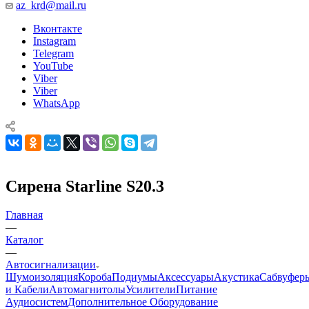
az_krd@mail.ru
Вконтакте
Instagram
Telegram
YouTube
Viber
Viber
WhatsApp
Сирена Starline S20.3
Главная
—
Каталог
—
Автосигнализации
Шумоизоляция
Короба
Подиумы
Аксессуары
Акустика
Сабвуфер
и Кабели
Автомагнитолы
Усилители
Питание
Аудиосистем
Дополнительное Оборудование