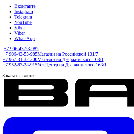
Вконтакте
Instagram
Telegram
YouTube
Viber
Viber
WhatsApp
+7 906-43-53-985
+7 906-43-53-985
Магазин на Российской 131/7
+7 967-31-32-200
Магазин на Дзержинского 163/1
+7 952-83-28-915
Уст.Центр на Дзержинского 163/1
Заказать звонок