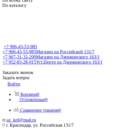
По всему сайту
По каталогу
+7 906-43-53-985
+7 906-43-53-985
Магазин на Российской 131/7
+7 967-31-32-200
Магазин на Дзержинского 163/1
+7 952-83-28-915
Уст.Центр на Дзержинского 163/1
Заказать звонок
Задать вопрос
Войти
Корзина
0
Отложенные
0
Сравнение товаров
0
az_krd@mail.ru
г. Краснодар, ул. Российская 131/7