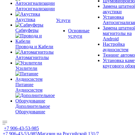
Шумовиброизо
Замена штатно
Автосигнализации
акустики
Установка
Акустика
Услуги
Автосигнализа
Замена штатно
Сабвуферы
Основные
магнитолы на
услуги
Android
Настройка
Провода и Кабели
аудиосистем
Тюнинг автомо
Автомагнитолы
Установка каме
кругового обзо
Усилители
Питание
Аудиосистем
Дополнительное
Оборудование
+7 906-43-53-985
+7 906-43-53-985
Магазин на Российской 131/7