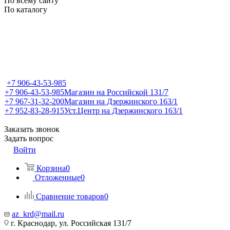
По всему сайту
По каталогу
+7 906-43-53-985
+7 906-43-53-985
Магазин на Российской 131/7
+7 967-31-32-200
Магазин на Дзержинского 163/1
+7 952-83-28-915
Уст.Центр на Дзержинского 163/1
Заказать звонок
Задать вопрос
Войти
Корзина
0
Отложенные
0
Сравнение товаров
0
az_krd@mail.ru
г. Краснодар, ул. Российская 131/7