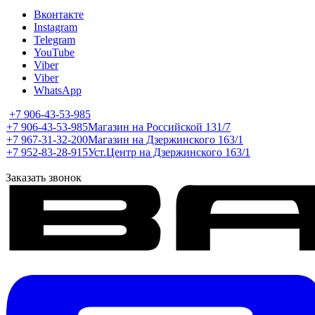
Вконтакте
Instagram
Telegram
YouTube
Viber
Viber
WhatsApp
+7 906-43-53-985
+7 906-43-53-985
Магазин на Российской 131/7
+7 967-31-32-200
Магазин на Дзержинского 163/1
+7 952-83-28-915
Уст.Центр на Дзержинского 163/1
Заказать звонок