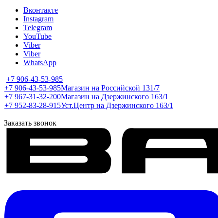
Вконтакте
Instagram
Telegram
YouTube
Viber
Viber
WhatsApp
+7 906-43-53-985
+7 906-43-53-985
Магазин на Российской 131/7
+7 967-31-32-200
Магазин на Дзержинского 163/1
+7 952-83-28-915
Уст.Центр на Дзержинского 163/1
Заказать звонок