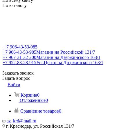
По всему сайту
По каталогу
+7 906-43-53-985
+7 906-43-53-985
Магазин на Российской 131/7
+7 967-31-32-200
Магазин на Дзержинского 163/1
+7 952-83-28-915
Уст.Центр на Дзержинского 163/1
Заказать звонок
Задать вопрос
Войти
Корзина
0
Отложенные
0
Сравнение товаров
0
az_krd@mail.ru
г. Краснодар, ул. Российская 131/7