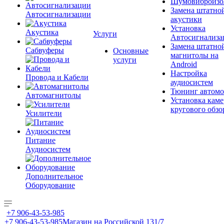
Шумовиброизо
Замена штатно
Автосигнализации
акустики
Установка
Акустика
Услуги
Автосигнализа
Замена штатно
Сабвуферы
Основные
магнитолы на
услуги
Android
Настройка
Провода и Кабели
аудиосистем
Тюнинг автомо
Автомагнитолы
Установка каме
кругового обзо
Усилители
Питание
Аудиосистем
Дополнительное
Оборудование
+7 906-43-53-985
+7 906-43-53-985
Магазин на Российской 131/7