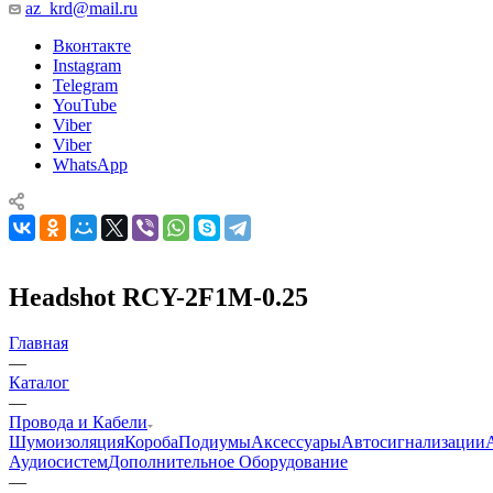
az_krd@mail.ru
Вконтакте
Instagram
Telegram
YouTube
Viber
Viber
WhatsApp
Headshot RCY-2F1M-0.25
Главная
—
Каталог
—
Провода и Кабели
Шумоизоляция
Короба
Подиумы
Аксессуары
Автосигнализации
Аудиосистем
Дополнительное Оборудование
—