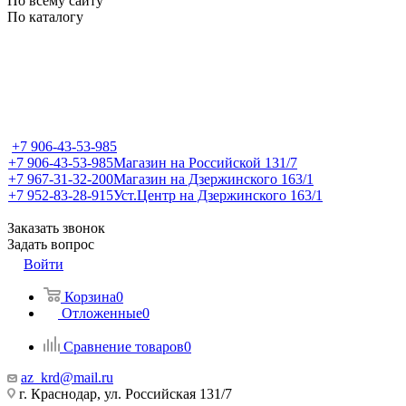
По всему сайту
По каталогу
+7 906-43-53-985
+7 906-43-53-985
Магазин на Российской 131/7
+7 967-31-32-200
Магазин на Дзержинского 163/1
+7 952-83-28-915
Уст.Центр на Дзержинского 163/1
Заказать звонок
Задать вопрос
Войти
Корзина
0
Отложенные
0
Сравнение товаров
0
az_krd@mail.ru
г. Краснодар, ул. Российская 131/7