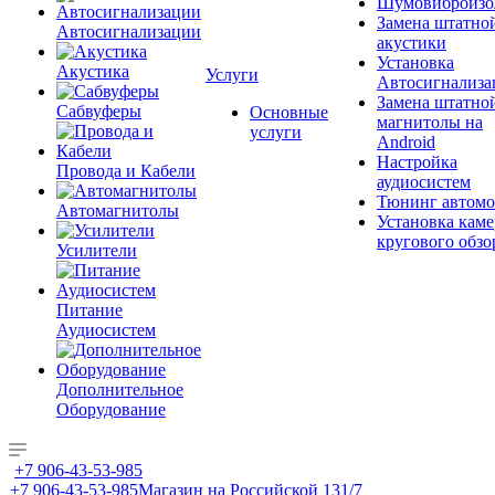
Шумовиброизо
Замена штатно
Автосигнализации
акустики
Установка
Акустика
Услуги
Автосигнализа
Замена штатно
Сабвуферы
Основные
магнитолы на
услуги
Android
Настройка
Провода и Кабели
аудиосистем
Тюнинг автомо
Автомагнитолы
Установка каме
кругового обзо
Усилители
Питание
Аудиосистем
Дополнительное
Оборудование
+7 906-43-53-985
+7 906-43-53-985
Магазин на Российской 131/7