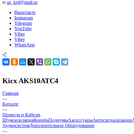
az_krd@mail.ru
Вконтакте
Instagram
Telegram
YouTube
Viber
Viber
WhatsApp
Kicx AKS10ATC4
Главная
—
Каталог
—
Провода и Кабели
Шумоизоляция
Короба
Подиумы
Аксессуары
Автосигнализации
Аудиосистем
Дополнительное Оборудование
—