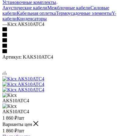
Установочные комплекты
Акустические кабели
Межблочные кабели
Силовые
кабели
Кабельная оплетка
Термоусадочные элементы
Y-
кабели
Конденсаторы
—
Kicx AKS10ATC4
Артикул:
KAKS10ATC4
1 860
₽
/шт
Варианты цен
1 860
₽
/шт