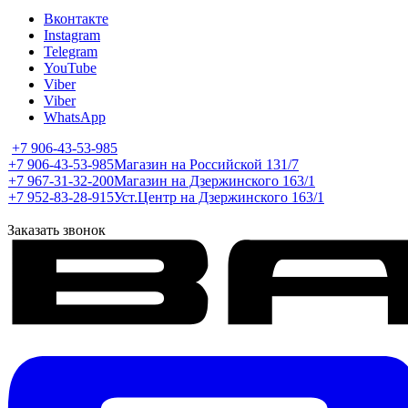
Вконтакте
Instagram
Telegram
YouTube
Viber
Viber
WhatsApp
+7 906-43-53-985
+7 906-43-53-985
Магазин на Российской 131/7
+7 967-31-32-200
Магазин на Дзержинского 163/1
+7 952-83-28-915
Уст.Центр на Дзержинского 163/1
Заказать звонок