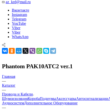
az_krd@mail.ru
Вконтакте
Instagram
Telegram
YouTube
Viber
Viber
WhatsApp
Phantom PAK10ATC2 ver.1
Главная
—
Каталог
—
Провода и Кабели
Шумоизоляция
Короба
Подиумы
Аксессуары
Автосигнализации
Аудиосистем
Дополнительное Оборудование
—