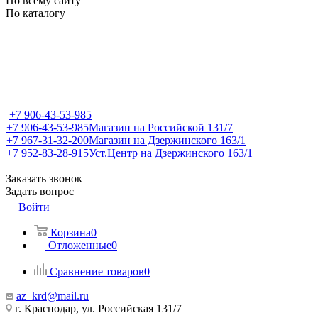
По всему сайту
По каталогу
+7 906-43-53-985
+7 906-43-53-985
Магазин на Российской 131/7
+7 967-31-32-200
Магазин на Дзержинского 163/1
+7 952-83-28-915
Уст.Центр на Дзержинского 163/1
Заказать звонок
Задать вопрос
Войти
Корзина
0
Отложенные
0
Сравнение товаров
0
az_krd@mail.ru
г. Краснодар, ул. Российская 131/7