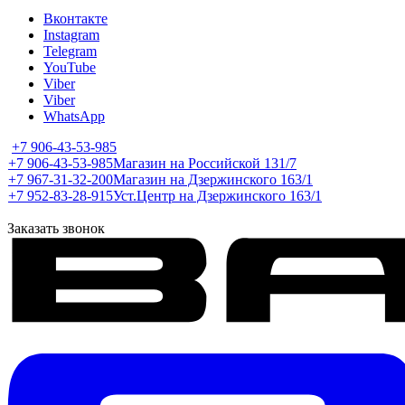
Вконтакте
Instagram
Telegram
YouTube
Viber
Viber
WhatsApp
+7 906-43-53-985
+7 906-43-53-985
Магазин на Российской 131/7
+7 967-31-32-200
Магазин на Дзержинского 163/1
+7 952-83-28-915
Уст.Центр на Дзержинского 163/1
Заказать звонок