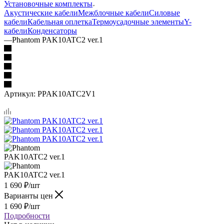
Установочные комплекты
Акустические кабели
Межблочные кабели
Силовые
кабели
Кабельная оплетка
Термоусадочные элементы
Y-
кабели
Конденсаторы
—
Phantom PAK10ATC2 ver.1
Артикул:
PPAK10ATC2V1
1 690
₽
/шт
Варианты цен
1 690
₽
/шт
Подробности