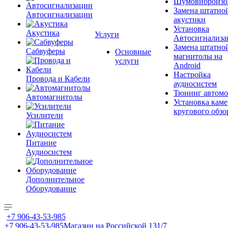
Шумовиброизо
Замена штатно
Автосигнализации
акустики
Установка
Акустика
Услуги
Автосигнализа
Замена штатно
Сабвуферы
Основные
магнитолы на
услуги
Android
Настройка
Провода и Кабели
аудиосистем
Тюнинг автомо
Автомагнитолы
Установка каме
кругового обзо
Усилители
Питание
Аудиосистем
Дополнительное
Оборудование
+7 906-43-53-985
+7 906-43-53-985
Магазин на Российской 131/7