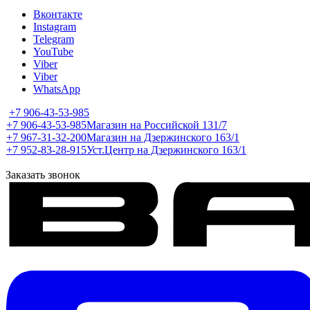
Вконтакте
Instagram
Telegram
YouTube
Viber
Viber
WhatsApp
+7 906-43-53-985
+7 906-43-53-985
Магазин на Российской 131/7
+7 967-31-32-200
Магазин на Дзержинского 163/1
+7 952-83-28-915
Уст.Центр на Дзержинского 163/1
Заказать звонок