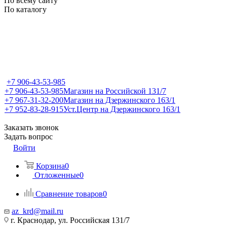
По всему сайту
По каталогу
+7 906-43-53-985
+7 906-43-53-985
Магазин на Российской 131/7
+7 967-31-32-200
Магазин на Дзержинского 163/1
+7 952-83-28-915
Уст.Центр на Дзержинского 163/1
Заказать звонок
Задать вопрос
Войти
Корзина
0
Отложенные
0
Сравнение товаров
0
az_krd@mail.ru
г. Краснодар, ул. Российская 131/7