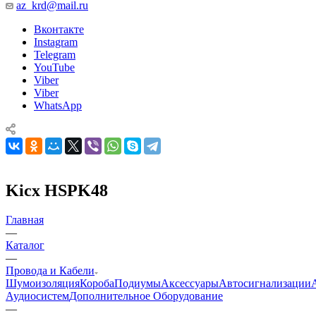
az_krd@mail.ru
Вконтакте
Instagram
Telegram
YouTube
Viber
Viber
WhatsApp
Kicx HSPK48
Главная
—
Каталог
—
Провода и Кабели
Шумоизоляция
Короба
Подиумы
Аксессуары
Автосигнализации
Аудиосистем
Дополнительное Оборудование
—