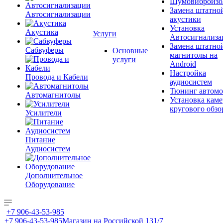
Шумовиброизо
Замена штатно
Автосигнализации
акустики
Установка
Акустика
Услуги
Автосигнализа
Замена штатно
Сабвуферы
Основные
магнитолы на
услуги
Android
Настройка
Провода и Кабели
аудиосистем
Тюнинг автомо
Автомагнитолы
Установка каме
кругового обзо
Усилители
Питание
Аудиосистем
Дополнительное
Оборудование
+7 906-43-53-985
+7 906-43-53-985
Магазин на Российской 131/7