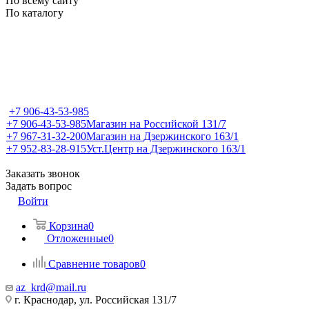
По всему сайту
По каталогу
+7 906-43-53-985
+7 906-43-53-985
Магазин на Российской 131/7
+7 967-31-32-200
Магазин на Дзержинского 163/1
+7 952-83-28-915
Уст.Центр на Дзержинского 163/1
Заказать звонок
Задать вопрос
Войти
Корзина
0
Отложенные
0
Сравнение товаров
0
az_krd@mail.ru
г. Краснодар, ул. Российская 131/7