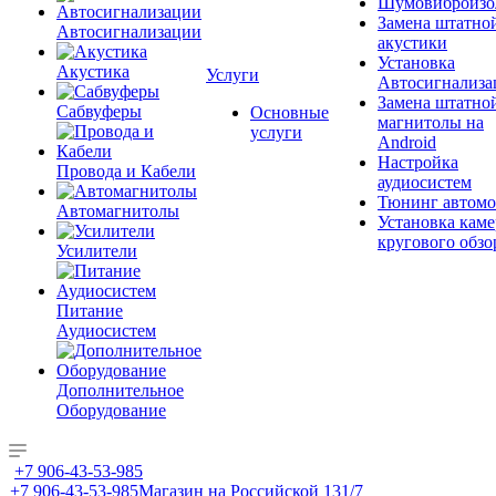
Шумовиброизо
Замена штатно
Автосигнализации
акустики
Установка
Акустика
Услуги
Автосигнализа
Замена штатно
Сабвуферы
Основные
магнитолы на
услуги
Android
Настройка
Провода и Кабели
аудиосистем
Тюнинг автомо
Автомагнитолы
Установка каме
кругового обзо
Усилители
Питание
Аудиосистем
Дополнительное
Оборудование
+7 906-43-53-985
+7 906-43-53-985
Магазин на Российской 131/7