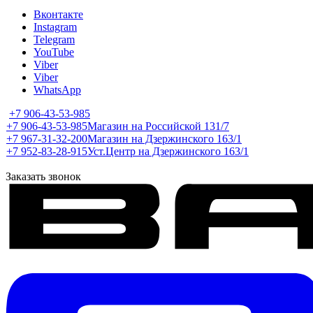
Вконтакте
Instagram
Telegram
YouTube
Viber
Viber
WhatsApp
+7 906-43-53-985
+7 906-43-53-985
Магазин на Российской 131/7
+7 967-31-32-200
Магазин на Дзержинского 163/1
+7 952-83-28-915
Уст.Центр на Дзержинского 163/1
Заказать звонок