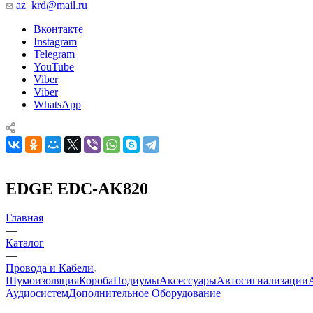
az_krd@mail.ru
Вконтакте
Instagram
Telegram
YouTube
Viber
Viber
WhatsApp
EDGE EDC-AK820
Главная
—
Каталог
—
Провода и Кабели
Шумоизоляция
Короба
Подиумы
Аксессуары
Автосигнализации
Аудиосистем
Дополнительное Оборудование
—