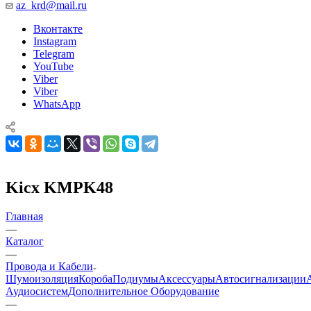
az_krd@mail.ru
Вконтакте
Instagram
Telegram
YouTube
Viber
Viber
WhatsApp
Kicx KMPK48
Главная
—
Каталог
—
Провода и Кабели
Шумоизоляция
Короба
Подиумы
Аксессуары
Автосигнализации
Аудиосистем
Дополнительное Оборудование
—