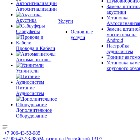
Шумовиброизо
Замена штатно
Автосигнализации
акустики
Установка
Акустика
Услуги
Автосигнализа
Замена штатно
Сабвуферы
Основные
магнитолы на
услуги
Android
Настройка
Провода и Кабели
аудиосистем
Тюнинг автомо
Автомагнитолы
Установка каме
кругового обзо
Усилители
Питание
Аудиосистем
Дополнительное
Оборудование
+7 906-43-53-985
+7 906-43-53-985
Магазин на Российской 131/7