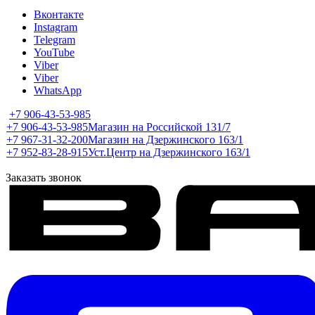
Вконтакте
Instagram
Telegram
YouTube
Viber
Viber
WhatsApp
+7 906-43-53-985
+7 906-43-53-985
Магазин на Российской 131/7
+7 967-31-32-200
Магазин на Дзержинского 163/1
+7 952-83-28-915
Уст.Центр на Дзержинского 163/1
Заказать звонок