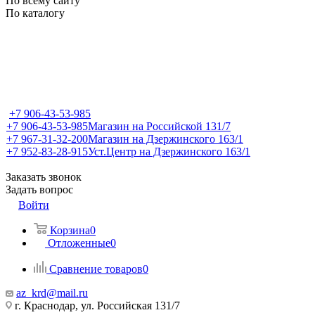
По всему сайту
По каталогу
+7 906-43-53-985
+7 906-43-53-985
Магазин на Российской 131/7
+7 967-31-32-200
Магазин на Дзержинского 163/1
+7 952-83-28-915
Уст.Центр на Дзержинского 163/1
Заказать звонок
Задать вопрос
Войти
Корзина
0
Отложенные
0
Сравнение товаров
0
az_krd@mail.ru
г. Краснодар, ул. Российская 131/7