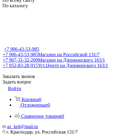
По всему сайту
По каталогу
+7 906-43-53-985
+7 906-43-53-985
Магазин на Российской 131/7
+7 967-31-32-200
Магазин на Дзержинского 163/1
+7 952-83-28-915
Уст.Центр на Дзержинского 163/1
Заказать звонок
Задать вопрос
Войти
Корзина
0
Отложенные
0
Сравнение товаров
0
az_krd@mail.ru
г. Краснодар, ул. Российская 131/7