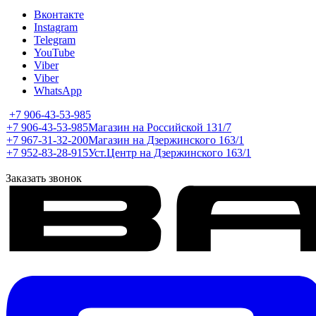
Вконтакте
Instagram
Telegram
YouTube
Viber
Viber
WhatsApp
+7 906-43-53-985
+7 906-43-53-985
Магазин на Российской 131/7
+7 967-31-32-200
Магазин на Дзержинского 163/1
+7 952-83-28-915
Уст.Центр на Дзержинского 163/1
Заказать звонок