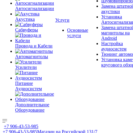
Шумовиброизо
Замена штатно
Автосигнализации
акустики
Установка
Акустика
Услуги
Автосигнализа
Замена штатно
Сабвуферы
Основные
магнитолы на
услуги
Android
Настройка
Провода и Кабели
аудиосистем
Тюнинг автомо
Автомагнитолы
Установка каме
кругового обзо
Усилители
Питание
Аудиосистем
Дополнительное
Оборудование
+7 906-43-53-985
+7 906-43-53-985
Магазин на Российской 131/7