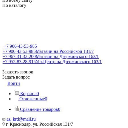
По всему сайту
По каталогу
+7 906-43-53-985
+7 906-43-53-985
Магазин на Российской 131/7
+7 967-31-32-200
Магазин на Дзержинского 163/1
+7 952-83-28-915
Уст.Центр на Дзержинского 163/1
Заказать звонок
Задать вопрос
Войти
Корзина
0
Отложенные
0
Сравнение товаров
0
az_krd@mail.ru
г. Краснодар, ул. Российская 131/7