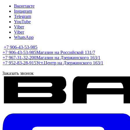
Вконтакте
Instagram
Telegram
YouTube
Viber
Viber
WhatsApp
+7 906-43-53-985
+7 906-43-53-985
Магазин на Российской 131/7
+7 967-31-32-200
Магазин на Дзержинского 163/1
+7 952-83-28-915
Уст.Центр на Дзержинского 163/1
Заказать звонок