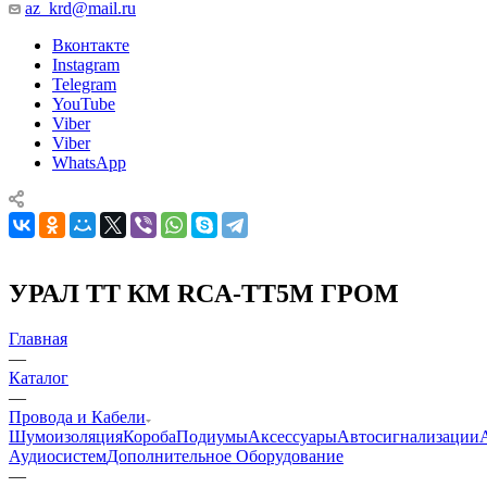
az_krd@mail.ru
Вконтакте
Instagram
Telegram
YouTube
Viber
Viber
WhatsApp
УРАЛ ТТ КМ RCA-ТТ5М ГРОМ
Главная
—
Каталог
—
Провода и Кабели
Шумоизоляция
Короба
Подиумы
Аксессуары
Автосигнализации
Аудиосистем
Дополнительное Оборудование
—