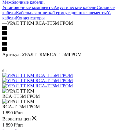
Межблочные кабели
Установочные комплекты
Акустические кабели
Силовые
кабели
Кабельная оплетка
Термоусадочные элементы
Y-
кабели
Конденсаторы
—
УРАЛ ТТ КМ RCA-ТТ5М ГРОМ
Артикул:
УРАЛТТКМRCAТТ5МГРОМ
1 890
₽
/шт
Варианты цен
1 890
₽
/шт