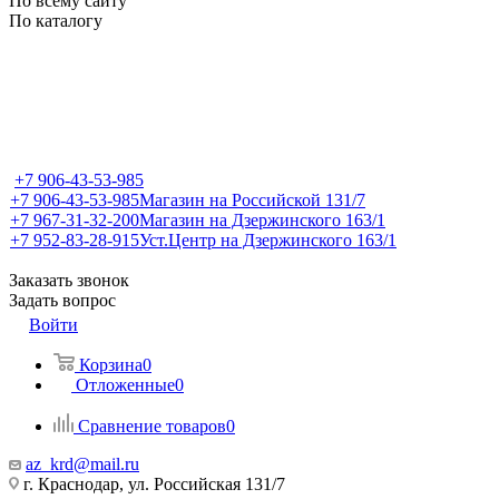
По всему сайту
По каталогу
+7 906-43-53-985
+7 906-43-53-985
Магазин на Российской 131/7
+7 967-31-32-200
Магазин на Дзержинского 163/1
+7 952-83-28-915
Уст.Центр на Дзержинского 163/1
Заказать звонок
Задать вопрос
Войти
Корзина
0
Отложенные
0
Сравнение товаров
0
az_krd@mail.ru
г. Краснодар, ул. Российская 131/7