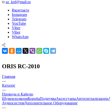
az_krd@mail.ru
Вконтакте
Instagram
Telegram
YouTube
Viber
Viber
WhatsApp
ORIS RC-2010
Главная
—
Каталог
—
Провода и Кабели
Шумоизоляция
Короба
Подиумы
Аксессуары
Автосигнализации
Аудиосистем
Дополнительное Оборудование
—