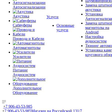
Шумовиброизо
Замена штатно
Автосигнализации
акустики
Установка
Акустика
Услуги
Автосигнализа
Замена штатно
Сабвуферы
Основные
магнитолы на
услуги
Android
Настройка
Провода и Кабели
аудиосистем
Тюнинг автомо
Автомагнитолы
Установка каме
кругового обзо
Усилители
Питание
Аудиосистем
Дополнительное
Оборудование
+7 906-43-53-985
+7 906-43-53-985
Магазин на Российской 131/7