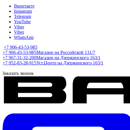
Вконтакте
Instagram
Telegram
YouTube
Viber
Viber
WhatsApp
+7 906-43-53-985
+7 906-43-53-985
Магазин на Российской 131/7
+7 967-31-32-200
Магазин на Дзержинского 163/1
+7 952-83-28-915
Уст.Центр на Дзержинского 163/1
Заказать звонок