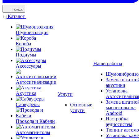
Поиск
Каталог
Шумоизоляция
Короба
Подиумы
Наши работы
Аксессуары
Шумовиброизо
Замена штатно
Автосигнализации
акустики
Установка
Акустика
Услуги
Автосигнализа
Замена штатно
Сабвуферы
Основные
магнитолы на
услуги
Android
Настройка
Провода и Кабели
аудиосистем
Тюнинг автомо
Автомагнитолы
Установка каме