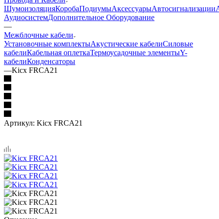
Шумоизоляция
Короба
Подиумы
Аксессуары
Автосигнализации
Аудиосистем
Дополнительное Оборудование
—
Межблочные кабели
Установочные комплекты
Акустические кабели
Силовые
кабели
Кабельная оплетка
Термоусадочные элементы
Y-
кабели
Конденсаторы
—
Kicx FRCA21
Артикул:
Kicx FRCA21