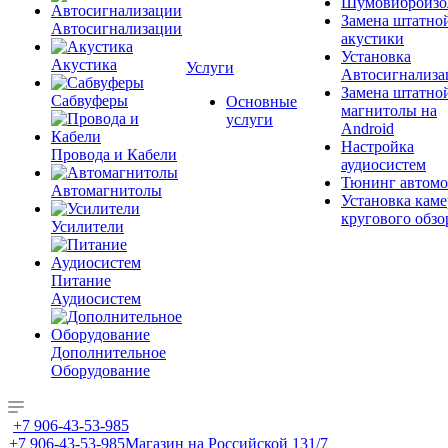
Шумовиброизо
Замена штатно
Автосигнализации
акустики
Установка
Акустика
Услуги
Автосигнализа
Замена штатно
Сабвуферы
Основные
магнитолы на
услуги
Android
Настройка
Провода и Кабели
аудиосистем
Тюнинг автомо
Автомагнитолы
Установка каме
кругового обзо
Усилители
Питание
Аудиосистем
Дополнительное
Оборудование
+7 906-43-53-985
+7 906-43-53-985
Магазин на Российской 131/7