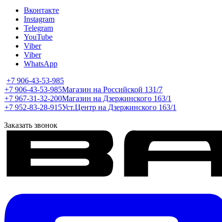
Вконтакте
Instagram
Telegram
YouTube
Viber
Viber
WhatsApp
+7 906-43-53-985
+7 906-43-53-985
Магазин на Российской 131/7
+7 967-31-32-200
Магазин на Дзержинского 163/1
+7 952-83-28-915
Уст.Центр на Дзержинского 163/1
Заказать звонок