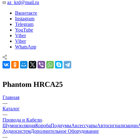
az_krd@mail.ru
Вконтакте
Instagram
Telegram
YouTube
Viber
Viber
WhatsApp
Phantom HRCA25
Главная
—
Каталог
—
Провода и Кабели
Шумоизоляция
Короба
Подиумы
Аксессуары
Автосигнализации
Аудиосистем
Дополнительное Оборудование
—