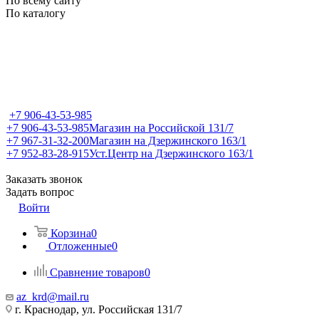
По всему сайту
По каталогу
+7 906-43-53-985
+7 906-43-53-985
Магазин на Российской 131/7
+7 967-31-32-200
Магазин на Дзержинского 163/1
+7 952-83-28-915
Уст.Центр на Дзержинского 163/1
Заказать звонок
Задать вопрос
Войти
Корзина
0
Отложенные
0
Сравнение товаров
0
az_krd@mail.ru
г. Краснодар, ул. Российская 131/7