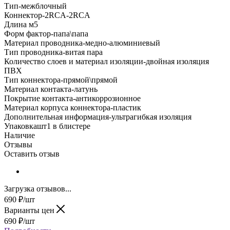
Тип-межблочный
Коннектор-2RCA-2RCA
Длина м5
Форм фактор-папа\папа
Материал проводника-медно-алюминиевый
Тип проводника-витая пара
Количество слоев и материал изоляции-двойная изоляция
ПВХ
Тип коннектора-прямой\прямой
Материал контакта-латунь
Покрытие контакта-антикоррозионное
Материал корпуса коннектора-пластик
Дополнительная информация-ультрагибкая изоляция
Упаковкашт1 в блистере
Наличие
Отзывы
Оставить отзыв
Загрузка отзывов...
690
₽
/шт
Варианты цен
690
₽
/шт