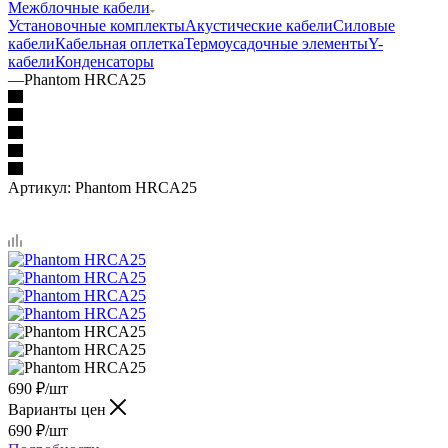
Межблочные кабели
Установочные комплекты
Акустические кабели
Силовые
кабели
Кабельная оплетка
Термоусадочные элементы
Y-
кабели
Конденсаторы
—
Phantom HRCA25
Артикул:
Phantom HRCA25
690
₽
/шт
Варианты цен
690
₽
/шт