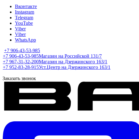
Вконтакте
Instagram
Telegram
YouTube
Viber
Viber
WhatsApp
+7 906-43-53-985
+7 906-43-53-985
Магазин на Российской 131/7
+7 967-31-32-200
Магазин на Дзержинского 163/1
+7 952-83-28-915
Уст.Центр на Дзержинского 163/1
Заказать звонок