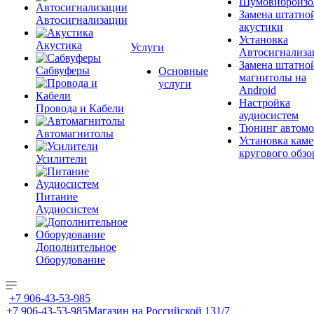
Шумовиброизо
Замена штатно
Автосигнализации
акустики
Установка
Акустика
Услуги
Автосигнализа
Замена штатно
Сабвуферы
Основные
магнитолы на
услуги
Android
Настройка
Провода и Кабели
аудиосистем
Тюнинг автомо
Автомагнитолы
Установка каме
кругового обзо
Усилители
Питание
Аудиосистем
Дополнительное
Оборудование
+7 906-43-53-985
+7 906-43-53-985
Магазин на Российской 131/7