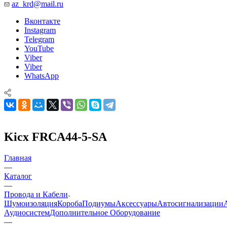
az_krd@mail.ru
Вконтакте
Instagram
Telegram
YouTube
Viber
Viber
WhatsApp
Kicx FRCA44-5-SA
Главная
—
Каталог
—
Провода и Кабели
Шумоизоляция
Короба
Подиумы
Аксессуары
Автосигнализации
Аудиосистем
Дополнительное Оборудование
—