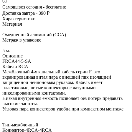
Самовывоз сегодня - бесплатно
Доставка завтра - 390 ₽
Характеристики
Материал
—
Омедненный алюминий (CCA)
Метраж в упаковке
—
5 м.
Описание
FRCA44-5-SA
Кабели RCA
Межблочный 4-х канальный кабель серии F, это
экранированная витая пара с внешней пвх изоляцией
защищенной нейлоновым рукавом. Кабель имеет
пластиковые, литые коннекторы с латунными
никелированными контактами.
Низкая внутренняя емкость позволяет без потерь предавать
высокие частоты.
Угловая пара коннекторов удобна при компактном монтаже.
Тип-межблочный
Коннектор-4RCA-4RCA