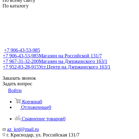
По всему сайту
По каталогу
+7 906-43-53-985
+7 906-43-53-985
Магазин на Российской 131/7
+7 967-31-32-200
Магазин на Дзержинского 163/1
+7 952-83-28-915
Уст.Центр на Дзержинского 163/1
Заказать звонок
Задать вопрос
Войти
Корзина
0
Отложенные
0
Сравнение товаров
0
az_krd@mail.ru
г. Краснодар, ул. Российская 131/7