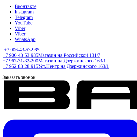
Вконтакте
Instagram
Telegram
YouTube
Viber
Viber
WhatsApp
+7 906-43-53-985
+7 906-43-53-985
Магазин на Российской 131/7
+7 967-31-32-200
Магазин на Дзержинского 163/1
+7 952-83-28-915
Уст.Центр на Дзержинского 163/1
Заказать звонок