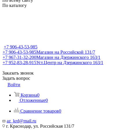
По всему сайту
По каталогу
+7 906-43-53-985
+7 906-43-53-985
Магазин на Российской 131/7
+7 967-31-32-200
Магазин на Дзержинского 163/1
+7 952-83-28-915
Уст.Центр на Дзержинского 163/1
Заказать звонок
Задать вопрос
Войти
Корзина
0
Отложенные
0
Сравнение товаров
0
az_krd@mail.ru
г. Краснодар, ул. Российская 131/7