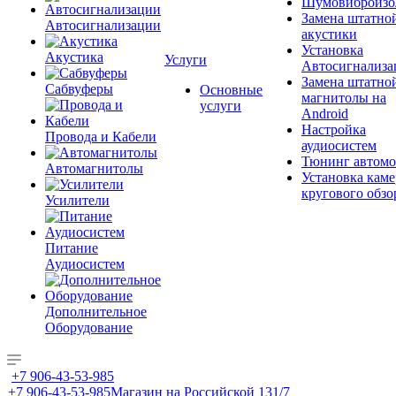
Шумовиброизо
Замена штатно
Автосигнализации
акустики
Установка
Акустика
Услуги
Автосигнализа
Замена штатно
Сабвуферы
Основные
магнитолы на
услуги
Android
Настройка
Провода и Кабели
аудиосистем
Тюнинг автомо
Автомагнитолы
Установка каме
кругового обзо
Усилители
Питание
Аудиосистем
Дополнительное
Оборудование
+7 906-43-53-985
+7 906-43-53-985
Магазин на Российской 131/7