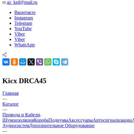
az_krd@mail.ru
Вконтакте
Instagram
Telegram
YouTube
Viber
Viber
WhatsApp
Kicx DRCA45
Главная
—
Каталог
—
Провода и Кабели
Шумоизоляция
Короба
Подиумы
Аксессуары
Автосигнализации
Аудиосистем
Дополнительное Оборудование
—