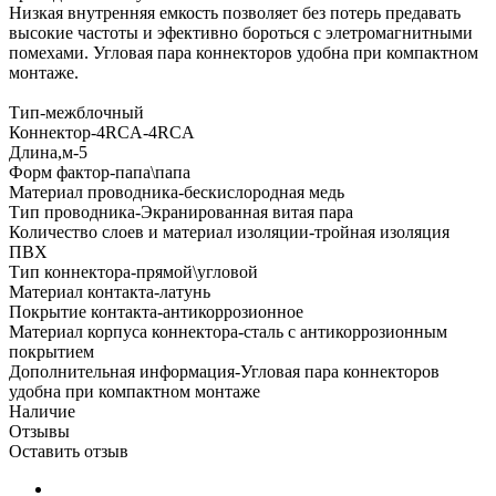
Низкая внутренняя емкость позволяет без потерь предавать
высокие частоты и эфективно бороться с элетромагнитными
помехами. Угловая пара коннекторов удобна при компактном
монтаже.
Тип-межблочный
Коннектор-4RCA-4RCA
Длина,м-5
Форм фактор-папа\папа
Материал проводника-бескислородная медь
Тип проводника-Экранированная витая пара
Количество слоев и материал изоляции-тройная изоляция
ПВХ
Тип коннектора-прямой\угловой
Материал контакта-латунь
Покрытие контакта-антикоррозионное
Материал корпуса коннектора-сталь с антикоррозионным
покрытием
Дополнительная информация-Угловая пара коннекторов
удобна при компактном монтаже
Наличие
Отзывы
Оставить отзыв