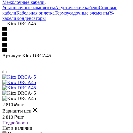
Межблочные кабели
Установочные комплекты
Акустические кабели
Силовые
кабели
Кабельная оплетка
Термоусадочные элементы
Y-
кабели
Конденсаторы
—
Kicx DRCA45
Артикул:
Kicx DRCA45
2 810
₽
/шт
Варианты цен
2 810
₽
/шт
Подробности
Нет в наличии