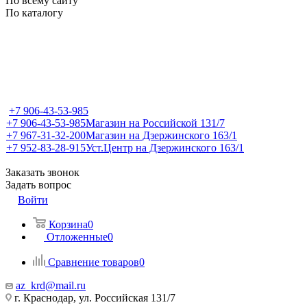
По всему сайту
По каталогу
+7 906-43-53-985
+7 906-43-53-985
Магазин на Российской 131/7
+7 967-31-32-200
Магазин на Дзержинского 163/1
+7 952-83-28-915
Уст.Центр на Дзержинского 163/1
Заказать звонок
Задать вопрос
Войти
Корзина
0
Отложенные
0
Сравнение товаров
0
az_krd@mail.ru
г. Краснодар, ул. Российская 131/7