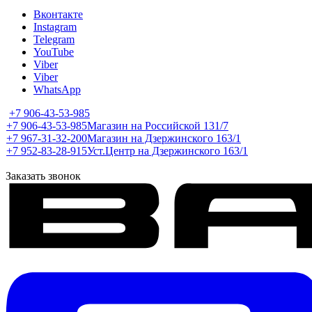
Вконтакте
Instagram
Telegram
YouTube
Viber
Viber
WhatsApp
+7 906-43-53-985
+7 906-43-53-985
Магазин на Российской 131/7
+7 967-31-32-200
Магазин на Дзержинского 163/1
+7 952-83-28-915
Уст.Центр на Дзержинского 163/1
Заказать звонок