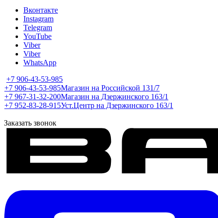
Вконтакте
Instagram
Telegram
YouTube
Viber
Viber
WhatsApp
+7 906-43-53-985
+7 906-43-53-985
Магазин на Российской 131/7
+7 967-31-32-200
Магазин на Дзержинского 163/1
+7 952-83-28-915
Уст.Центр на Дзержинского 163/1
Заказать звонок