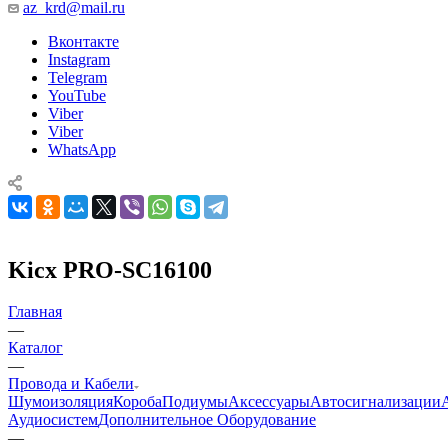
az_krd@mail.ru
Вконтакте
Instagram
Telegram
YouTube
Viber
Viber
WhatsApp
Kicx PRO-SC16100
Главная
—
Каталог
—
Провода и Кабели
Шумоизоляция
Короба
Подиумы
Аксессуары
Автосигнализации
Аудиосистем
Дополнительное Оборудование
—