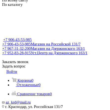
По всему сайту
По каталогу
+7 906-43-53-985
+7 906-43-53-985
Магазин на Российской 131/7
+7 967-31-32-200
Магазин на Дзержинского 163/1
+7 952-83-28-915
Уст.Центр на Дзержинского 163/1
Заказать звонок
Задать вопрос
Войти
Корзина
0
Отложенные
0
Сравнение товаров
0
az_krd@mail.ru
г. Краснодар, ул. Российская 131/7