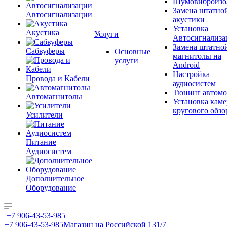
Шумовиброизо
Замена штатно
Автосигнализации
акустики
Установка
Акустика
Услуги
Автосигнализа
Замена штатно
Сабвуферы
Основные
магнитолы на
услуги
Android
Настройка
Провода и Кабели
аудиосистем
Тюнинг автомо
Автомагнитолы
Установка каме
кругового обзо
Усилители
Питание
Аудиосистем
Дополнительное
Оборудование
+7 906-43-53-985
+7 906-43-53-985
Магазин на Российской 131/7