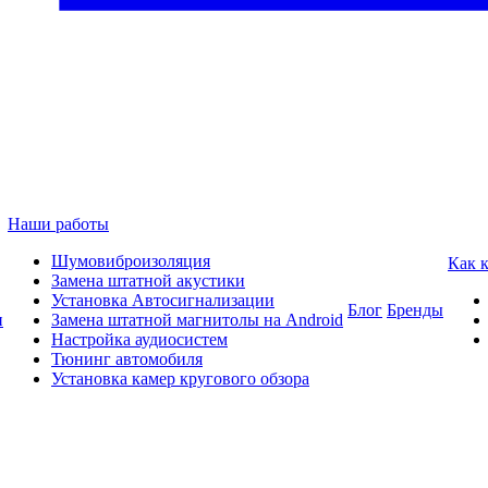
Наши работы
Шумовиброизоляция
Как 
Замена штатной акустики
Установка Автосигнализации
Блог
Бренды
и
Замена штатной магнитолы на Android
Настройка аудиосистем
Тюнинг автомобиля
Установка камер кругового обзора