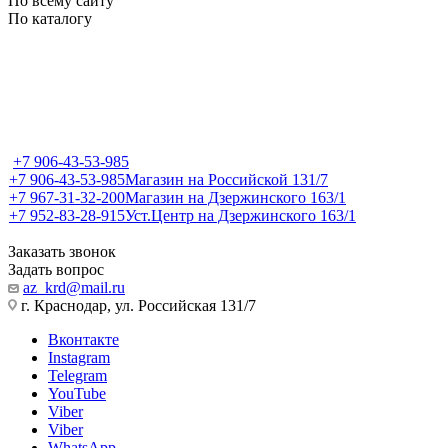
По всему сайту
По каталогу
+7 906-43-53-985
+7 906-43-53-985
Магазин на Российской 131/7
+7 967-31-32-200
Магазин на Дзержинского 163/1
+7 952-83-28-915
Уст.Центр на Дзержинского 163/1
Заказать звонок
Задать вопрос
az_krd@mail.ru
г. Краснодар, ул. Российская 131/7
Вконтакте
Instagram
Telegram
YouTube
Viber
Viber
WhatsApp