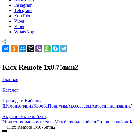
Instagram
Telegram
YouTube
Viber
Viber
WhatsApp
Kicx Remote 1x0.75mm2
Главная
—
Каталог
—
Провода и Кабели
Шумоизоляция
Короба
Подиумы
Аксессуары
Автосигнализации
—
Акустические кабели
Установочные комплекты
Межблочные кабели
Силовые кабели
К
—
Kicx Remote 1x0.75mm2