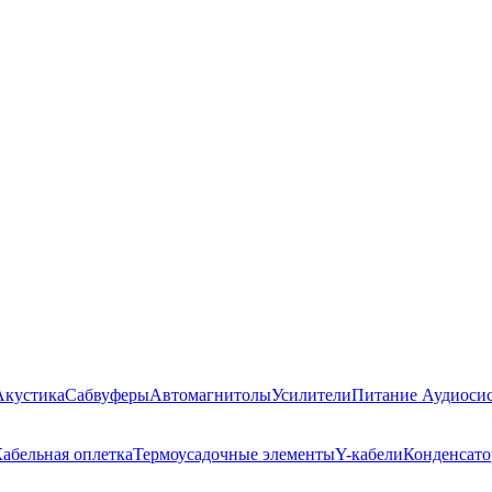
Акустика
Сабвуферы
Автомагнитолы
Усилители
Питание Аудиоси
абельная оплетка
Термоусадочные элементы
Y-кабели
Конденсат