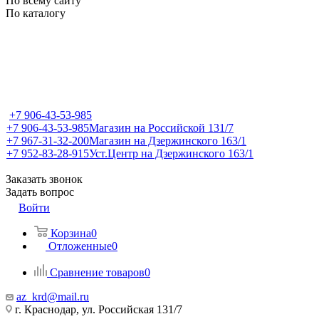
По всему сайту
По каталогу
+7 906-43-53-985
+7 906-43-53-985
Магазин на Российской 131/7
+7 967-31-32-200
Магазин на Дзержинского 163/1
+7 952-83-28-915
Уст.Центр на Дзержинского 163/1
Заказать звонок
Задать вопрос
Войти
Корзина
0
Отложенные
0
Сравнение товаров
0
az_krd@mail.ru
г. Краснодар, ул. Российская 131/7