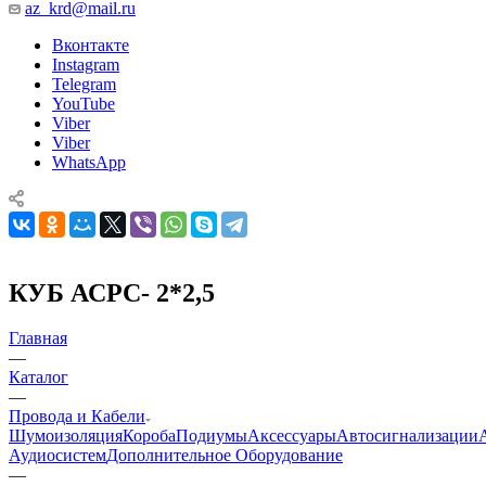
az_krd@mail.ru
Вконтакте
Instagram
Telegram
YouTube
Viber
Viber
WhatsApp
КУБ АСРС- 2*2,5
Главная
—
Каталог
—
Провода и Кабели
Шумоизоляция
Короба
Подиумы
Аксессуары
Автосигнализации
Аудиосистем
Дополнительное Оборудование
—