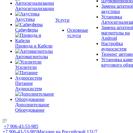
Шумовиброизо
Замена штатно
Автосигнализации
акустики
Установка
Акустика
Услуги
Автосигнализа
Замена штатно
Сабвуферы
Основные
магнитолы на
услуги
Android
Настройка
Провода и Кабели
аудиосистем
Тюнинг автомо
Автомагнитолы
Установка каме
кругового обзо
Усилители
Питание
Аудиосистем
Дополнительное
Оборудование
+7 906-43-53-985
+7 906-43-53-985
Магазин на Российской 131/7