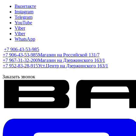
Вконтакте
Instagram
Telegram
YouTube
Viber
Viber
WhatsApp
+7 906-43-53-985
+7 906-43-53-985
Магазин на Российской 131/7
+7 967-31-32-200
Магазин на Дзержинского 163/1
+7 952-83-28-915
Уст.Центр на Дзержинского 163/1
Заказать звонок