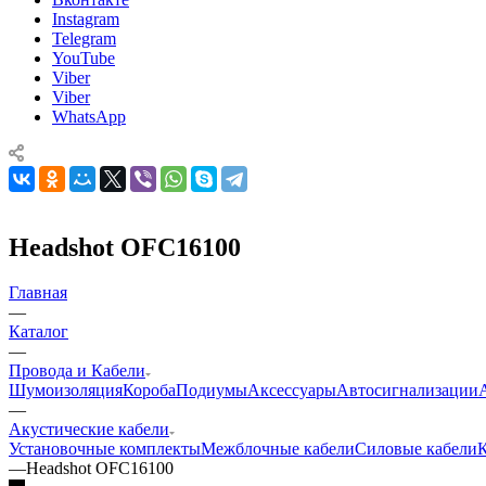
Instagram
Telegram
YouTube
Viber
Viber
WhatsApp
Headshot OFC16100
Главная
—
Каталог
—
Провода и Кабели
Шумоизоляция
Короба
Подиумы
Аксессуары
Автосигнализации
—
Акустические кабели
Установочные комплекты
Межблочные кабели
Силовые кабели
К
—
Headshot OFC16100