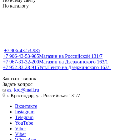
По всему сайту
По каталогу
+7 906-43-53-985
+7 906-43-53-985
Магазин на Российской 131/7
+7 967-31-32-200
Магазин на Дзержинского 163/1
+7 952-83-28-915
Уст.Центр на Дзержинского 163/1
Заказать звонок
Задать вопрос
az_krd@mail.ru
г. Краснодар, ул. Российская 131/7
Вконтакте
Instagram
Telegram
YouTube
Viber
Viber
WhatsApp