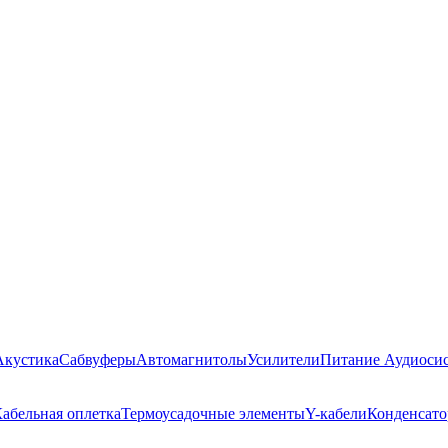
Акустика
Сабвуферы
Автомагнитолы
Усилители
Питание Аудиоси
абельная оплетка
Термоусадочные элементы
Y-кабели
Конденсат