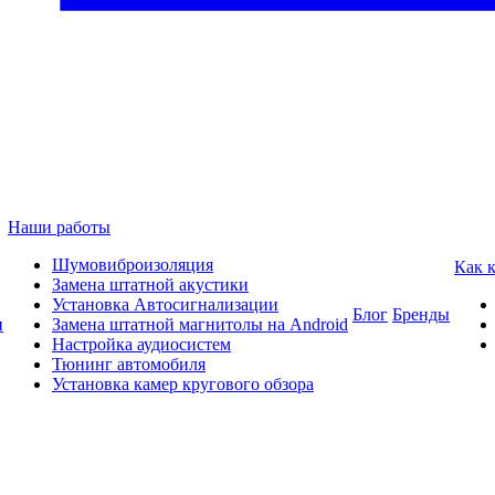
Наши работы
Шумовиброизоляция
Как 
Замена штатной акустики
Установка Автосигнализации
Блог
Бренды
и
Замена штатной магнитолы на Android
Настройка аудиосистем
Тюнинг автомобиля
Установка камер кругового обзора