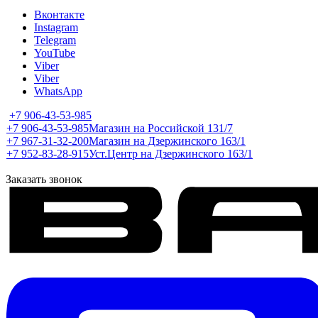
Вконтакте
Instagram
Telegram
YouTube
Viber
Viber
WhatsApp
+7 906-43-53-985
+7 906-43-53-985
Магазин на Российской 131/7
+7 967-31-32-200
Магазин на Дзержинского 163/1
+7 952-83-28-915
Уст.Центр на Дзержинского 163/1
Заказать звонок