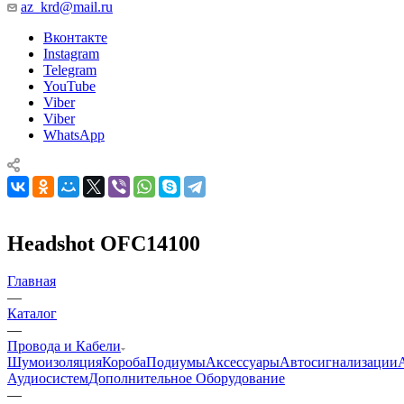
az_krd@mail.ru
Вконтакте
Instagram
Telegram
YouTube
Viber
Viber
WhatsApp
Headshot OFC14100
Главная
—
Каталог
—
Провода и Кабели
Шумоизоляция
Короба
Подиумы
Аксессуары
Автосигнализации
Аудиосистем
Дополнительное Оборудование
—