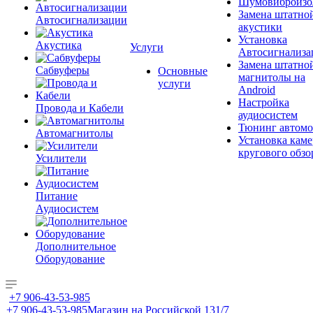
Шумовиброизо
Замена штатно
Автосигнализации
акустики
Установка
Акустика
Услуги
Автосигнализа
Замена штатно
Сабвуферы
Основные
магнитолы на
услуги
Android
Настройка
Провода и Кабели
аудиосистем
Тюнинг автомо
Автомагнитолы
Установка каме
кругового обзо
Усилители
Питание
Аудиосистем
Дополнительное
Оборудование
+7 906-43-53-985
+7 906-43-53-985
Магазин на Российской 131/7