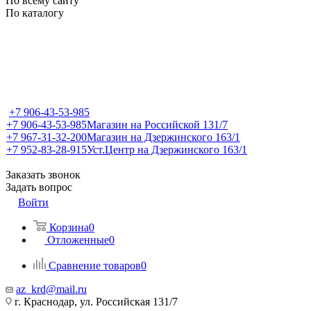
По всему сайту
По каталогу
+7 906-43-53-985
+7 906-43-53-985
Магазин на Российской 131/7
+7 967-31-32-200
Магазин на Дзержинского 163/1
+7 952-83-28-915
Уст.Центр на Дзержинского 163/1
Заказать звонок
Задать вопрос
Войти
Корзина
0
Отложенные
0
Сравнение товаров
0
az_krd@mail.ru
г. Краснодар, ул. Российская 131/7