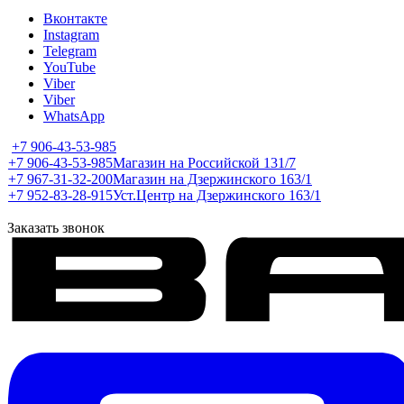
Вконтакте
Instagram
Telegram
YouTube
Viber
Viber
WhatsApp
+7 906-43-53-985
+7 906-43-53-985
Магазин на Российской 131/7
+7 967-31-32-200
Магазин на Дзержинского 163/1
+7 952-83-28-915
Уст.Центр на Дзержинского 163/1
Заказать звонок