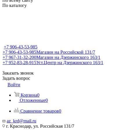
По всему сайту
По каталогу
+7 906-43-53-985
+7 906-43-53-985
Магазин на Российской 131/7
+7 967-31-32-200
Магазин на Дзержинского 163/1
+7 952-83-28-915
Уст.Центр на Дзержинского 163/1
Заказать звонок
Задать вопрос
Войти
Корзина
0
Отложенные
0
Сравнение товаров
0
az_krd@mail.ru
г. Краснодар, ул. Российская 131/7