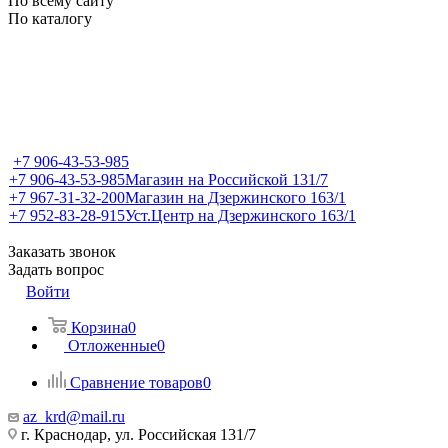
По всему сайту
По каталогу
+7 906-43-53-985
+7 906-43-53-985
Магазин на Российской 131/7
+7 967-31-32-200
Магазин на Дзержинского 163/1
+7 952-83-28-915
Уст.Центр на Дзержинского 163/1
Заказать звонок
Задать вопрос
Войти
Корзина
0
Отложенные
0
Сравнение товаров
0
az_krd@mail.ru
г. Краснодар, ул. Российская 131/7