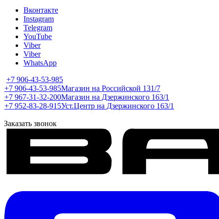
Вконтакте
Instagram
Telegram
YouTube
Viber
Viber
WhatsApp
+7 906-43-53-985
+7 906-43-53-985
Магазин на Российской 131/7
+7 967-31-32-200
Магазин на Дзержинского 163/1
+7 952-83-28-915
Уст.Центр на Дзержинского 163/1
Заказать звонок