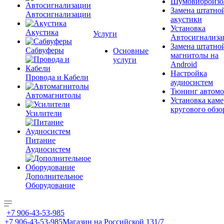
Шумовиброизо
Замена штатно
Автосигнализации
акустики
Установка
Акустика
Услуги
Автосигнализа
Замена штатно
Сабвуферы
Основные
магнитолы на
услуги
Android
Настройка
Провода и Кабели
аудиосистем
Тюнинг автомо
Автомагнитолы
Установка каме
кругового обзо
Усилители
Питание
Аудиосистем
Дополнительное
Оборудование
+7 906-43-53-985
+7 906-43-53-985
Магазин на Российской 131/7