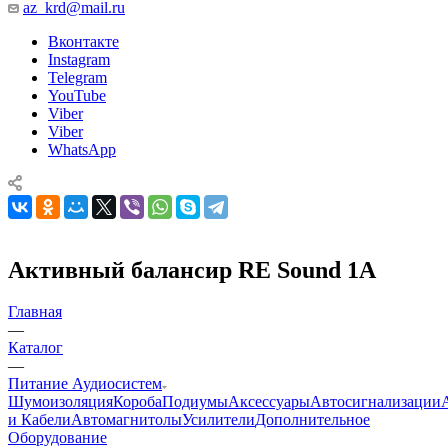
az_krd@mail.ru
Вконтакте
Instagram
Telegram
YouTube
Viber
Viber
WhatsApp
Активный балансир RE Sound 1A
Главная
—
Каталог
—
Питание Аудиосистем
Шумоизоляция
Короба
Подиумы
Аксессуары
Автосигнализации
и Кабели
Автомагнитолы
Усилители
Дополнительное
Оборудование