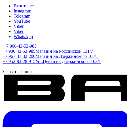
Вконтакте
Instagram
Telegram
YouTube
Viber
Viber
WhatsApp
+7 906-43-53-985
+7 906-43-53-985
Магазин на Российской 131/7
+7 967-31-32-200
Магазин на Дзержинского 163/1
+7 952-83-28-915
Уст.Центр на Дзержинского 163/1
Заказать звонок