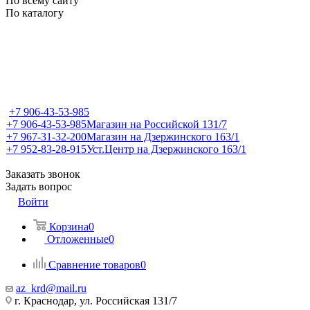
По всему сайту
По каталогу
+7 906-43-53-985
+7 906-43-53-985
Магазин на Российской 131/7
+7 967-31-32-200
Магазин на Дзержинского 163/1
+7 952-83-28-915
Уст.Центр на Дзержинского 163/1
Заказать звонок
Задать вопрос
Войти
Корзина
0
Отложенные
0
Сравнение товаров
0
az_krd@mail.ru
г. Краснодар, ул. Российская 131/7