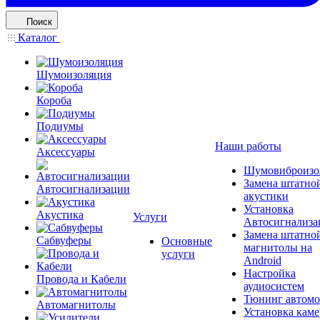
Поиск
Каталог
Шумоизоляция
Короба
Подиумы
Наши работы
Аксессуары
Шумовиброизо
Замена штатно
Автосигнализации
акустики
Установка
Акустика
Услуги
Автосигнализа
Замена штатно
Сабвуферы
Основные
магнитолы на
услуги
Android
Настройка
Провода и Кабели
аудиосистем
Тюнинг автомо
Автомагнитолы
Установка каме