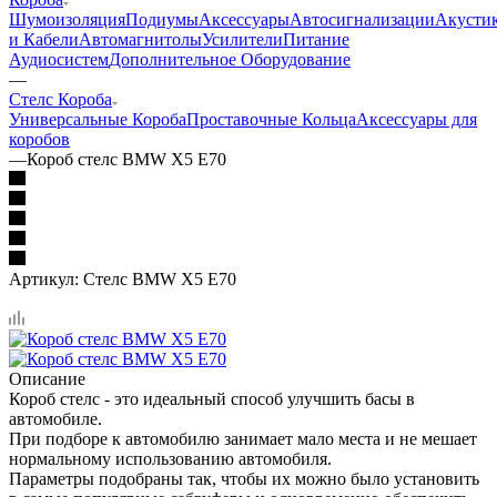
Шумоизоляция
Подиумы
Аксессуары
Автосигнализации
Акусти
и Кабели
Автомагнитолы
Усилители
Питание
Аудиосистем
Дополнительное Оборудование
—
Стелс Короба
Универсальные Короба
Проставочные Кольца
Аксессуары для
коробов
—
Короб стелс BMW X5 E70
Артикул:
Стелс BMW X5 E70
Описание
Короб стелс - это идеальный способ улучшить басы в
автомобиле.
При подборе к автомобилю занимает мало места и не мешает
нормальному использованию автомобиля.
Параметры подобраны так, чтобы их можно было установить