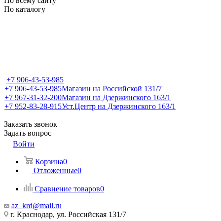
По всему сайту
По каталогу
+7 906-43-53-985
+7 906-43-53-985
Магазин на Российской 131/7
+7 967-31-32-200
Магазин на Дзержинского 163/1
+7 952-83-28-915
Уст.Центр на Дзержинского 163/1
Заказать звонок
Задать вопрос
Войти
Корзина
0
Отложенные
0
Сравнение товаров
0
az_krd@mail.ru
г. Краснодар, ул. Российская 131/7