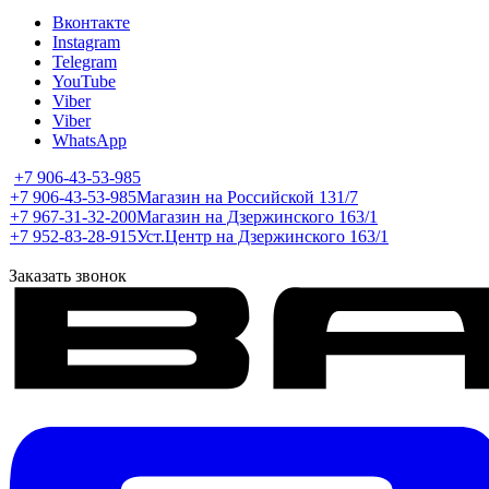
Вконтакте
Instagram
Telegram
YouTube
Viber
Viber
WhatsApp
+7 906-43-53-985
+7 906-43-53-985
Магазин на Российской 131/7
+7 967-31-32-200
Магазин на Дзержинского 163/1
+7 952-83-28-915
Уст.Центр на Дзержинского 163/1
Заказать звонок