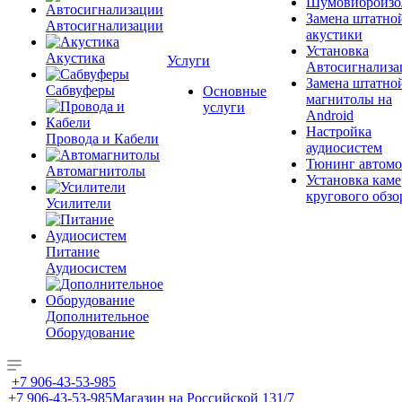
Шумовиброизо
Замена штатно
Автосигнализации
акустики
Установка
Акустика
Услуги
Автосигнализа
Замена штатно
Сабвуферы
Основные
магнитолы на
услуги
Android
Настройка
Провода и Кабели
аудиосистем
Тюнинг автомо
Автомагнитолы
Установка каме
кругового обзо
Усилители
Питание
Аудиосистем
Дополнительное
Оборудование
+7 906-43-53-985
+7 906-43-53-985
Магазин на Российской 131/7