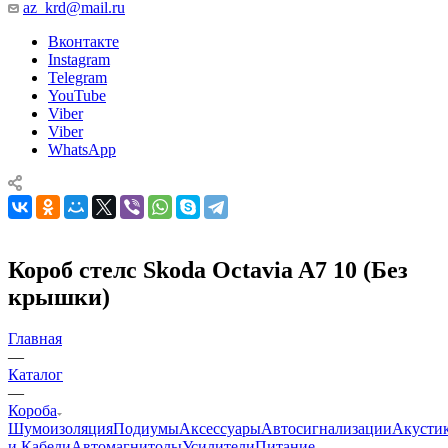
az_krd@mail.ru
Вконтакте
Instagram
Telegram
YouTube
Viber
Viber
WhatsApp
Короб стелс Skoda Octavia A7 10 (Без
крышки)
Главная
—
Каталог
—
Короба
Шумоизоляция
Подиумы
Аксессуары
Автосигнализации
Акусти
и Кабели
Автомагнитолы
Усилители
Питание