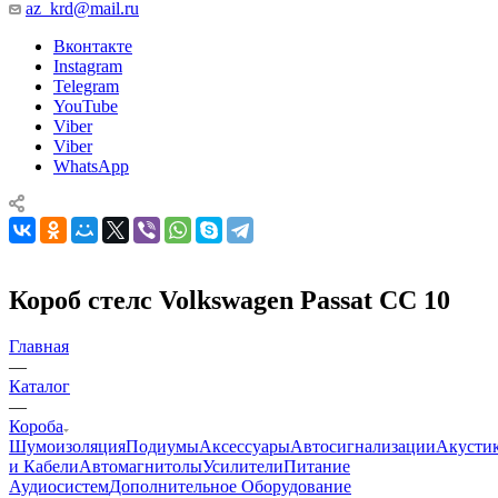
az_krd@mail.ru
Вконтакте
Instagram
Telegram
YouTube
Viber
Viber
WhatsApp
Короб стелс Volkswagen Passat CC 10
Главная
—
Каталог
—
Короба
Шумоизоляция
Подиумы
Аксессуары
Автосигнализации
Акусти
и Кабели
Автомагнитолы
Усилители
Питание
Аудиосистем
Дополнительное Оборудование