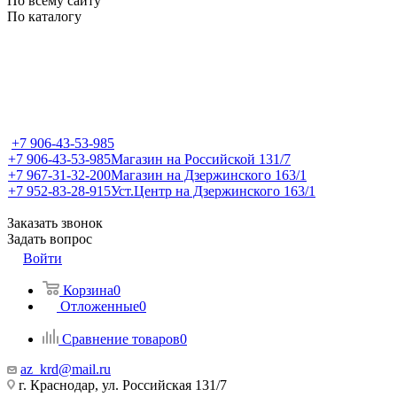
По всему сайту
По каталогу
+7 906-43-53-985
+7 906-43-53-985
Магазин на Российской 131/7
+7 967-31-32-200
Магазин на Дзержинского 163/1
+7 952-83-28-915
Уст.Центр на Дзержинского 163/1
Заказать звонок
Задать вопрос
Войти
Корзина
0
Отложенные
0
Сравнение товаров
0
az_krd@mail.ru
г. Краснодар, ул. Российская 131/7