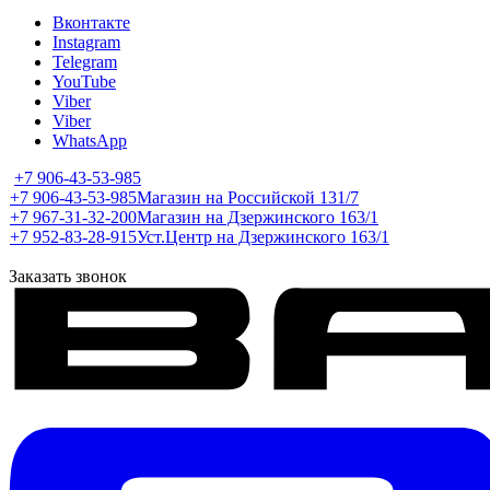
Вконтакте
Instagram
Telegram
YouTube
Viber
Viber
WhatsApp
+7 906-43-53-985
+7 906-43-53-985
Магазин на Российской 131/7
+7 967-31-32-200
Магазин на Дзержинского 163/1
+7 952-83-28-915
Уст.Центр на Дзержинского 163/1
Заказать звонок