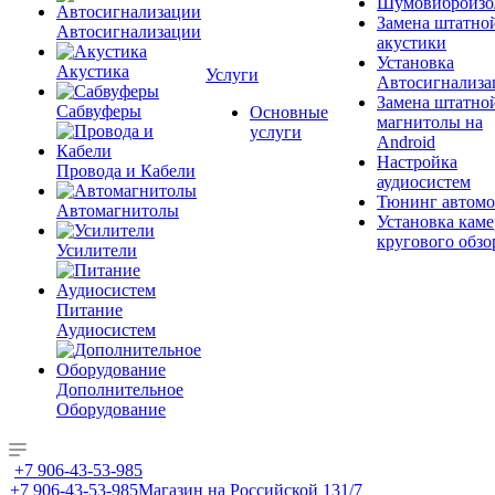
Шумовиброизо
Замена штатно
Автосигнализации
акустики
Установка
Акустика
Услуги
Автосигнализа
Замена штатно
Сабвуферы
Основные
магнитолы на
услуги
Android
Настройка
Провода и Кабели
аудиосистем
Тюнинг автомо
Автомагнитолы
Установка каме
кругового обзо
Усилители
Питание
Аудиосистем
Дополнительное
Оборудование
+7 906-43-53-985
+7 906-43-53-985
Магазин на Российской 131/7