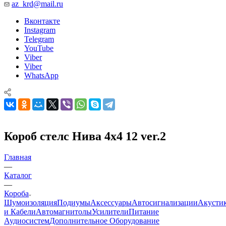
az_krd@mail.ru
Вконтакте
Instagram
Telegram
YouTube
Viber
Viber
WhatsApp
Короб стелс Нива 4х4 12 ver.2
Главная
—
Каталог
—
Короба
Шумоизоляция
Подиумы
Аксессуары
Автосигнализации
Акусти
и Кабели
Автомагнитолы
Усилители
Питание
Аудиосистем
Дополнительное Оборудование