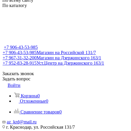
По всему сайту
По каталогу
+7 906-43-53-985
+7 906-43-53-985
Магазин на Российской 131/7
+7 967-31-32-200
Магазин на Дзержинского 163/1
+7 952-83-28-915
Уст.Центр на Дзержинского 163/1
Заказать звонок
Задать вопрос
Войти
Корзина
0
Отложенные
0
Сравнение товаров
0
az_krd@mail.ru
г. Краснодар, ул. Российская 131/7