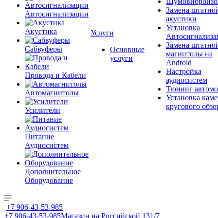
Шумовиброизо
Замена штатно
Автосигнализации
акустики
Установка
Акустика
Услуги
Автосигнализа
Замена штатно
Сабвуферы
Основные
магнитолы на
услуги
Android
Настройка
Провода и Кабели
аудиосистем
Тюнинг автомо
Автомагнитолы
Установка каме
кругового обзо
Усилители
Питание
Аудиосистем
Дополнительное
Оборудование
+7 906-43-53-985
+7 906-43-53-985
Магазин на Российской 131/7