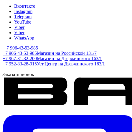
Вконтакте
Instagram
Telegram
YouTube
Viber
Viber
WhatsApp
+7 906-43-53-985
+7 906-43-53-985
Магазин на Российской 131/7
+7 967-31-32-200
Магазин на Дзержинского 163/1
+7 952-83-28-915
Уст.Центр на Дзержинского 163/1
Заказать звонок