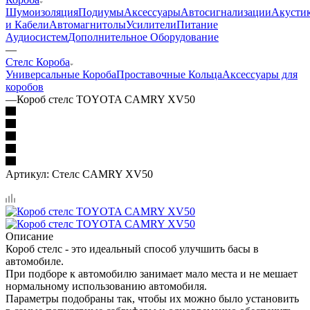
Шумоизоляция
Подиумы
Аксессуары
Автосигнализации
Акусти
и Кабели
Автомагнитолы
Усилители
Питание
Аудиосистем
Дополнительное Оборудование
—
Стелс Короба
Универсальные Короба
Проставочные Кольца
Аксессуары для
коробов
—
Короб стелс TOYOTA CAMRY XV50
Артикул:
Стелс CAMRY XV50
Описание
Короб стелс - это идеальный способ улучшить басы в
автомобиле.
При подборе к автомобилю занимает мало места и не мешает
нормальному использованию автомобиля.
Параметры подобраны так, чтобы их можно было установить