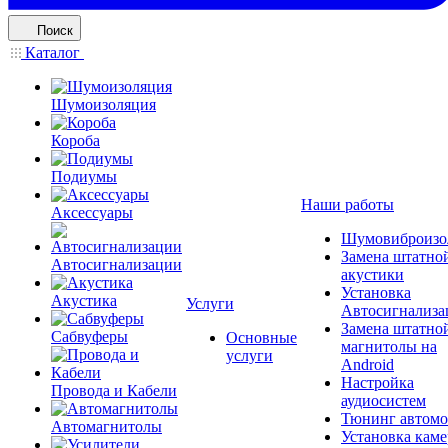
Поиск
Каталог
Шумоизоляция
Короба
Подиумы
Наши работы
Аксессуары
Шумовиброизо
Замена штатно
Автосигнализации
акустики
Установка
Акустика
Услуги
Автосигнализа
Замена штатно
Сабвуферы
Основные
магнитолы на
услуги
Android
Настройка
Провода и Кабели
аудиосистем
Тюнинг автомо
Автомагнитолы
Установка каме