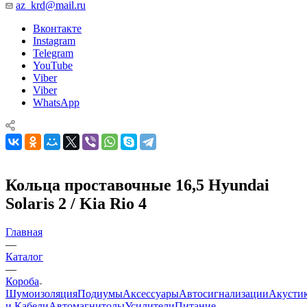
az_krd@mail.ru
Вконтакте
Instagram
Telegram
YouTube
Viber
Viber
WhatsApp
Кольца проставочные 16,5 Hyundai
Solaris 2 / Kia Rio 4
Главная
—
Каталог
—
Короба
Шумоизоляция
Подиумы
Аксессуары
Автосигнализации
Акусти
и Кабели
Автомагнитолы
Усилители
Питание