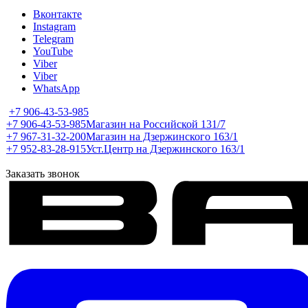
Вконтакте
Instagram
Telegram
YouTube
Viber
Viber
WhatsApp
+7 906-43-53-985
+7 906-43-53-985
Магазин на Российской 131/7
+7 967-31-32-200
Магазин на Дзержинского 163/1
+7 952-83-28-915
Уст.Центр на Дзержинского 163/1
Заказать звонок