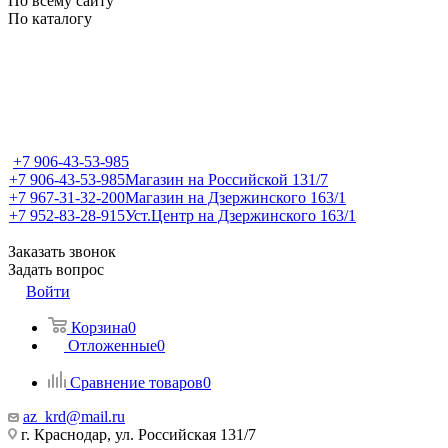
По всему сайту
По каталогу
+7 906-43-53-985
+7 906-43-53-985
Магазин на Российской 131/7
+7 967-31-32-200
Магазин на Дзержинского 163/1
+7 952-83-28-915
Уст.Центр на Дзержинского 163/1
Заказать звонок
Задать вопрос
Войти
Корзина
0
Отложенные
0
Сравнение товаров
0
az_krd@mail.ru
г. Краснодар, ул. Российская 131/7