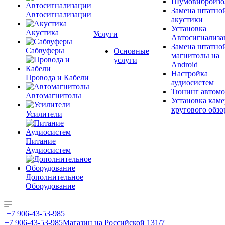
Шумовиброизо
Замена штатно
Автосигнализации
акустики
Установка
Акустика
Услуги
Автосигнализа
Замена штатно
Сабвуферы
Основные
магнитолы на
услуги
Android
Настройка
Провода и Кабели
аудиосистем
Тюнинг автомо
Автомагнитолы
Установка каме
кругового обзо
Усилители
Питание
Аудиосистем
Дополнительное
Оборудование
+7 906-43-53-985
+7 906-43-53-985
Магазин на Российской 131/7