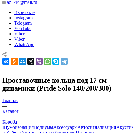
az_krd@mail.ru
Вконтакте
Instagram
Telegram
YouTube
Viber
Viber
WhatsApp
Проставочные кольца под 17 см
динамики (Pride Solo 140/200/300)
Главная
—
Каталог
—
Короба
Шумоизоляция
Подиумы
Аксессуары
Автосигнализации
Акусти
и Кабели
Автомагнитолы
Усилители
Питание