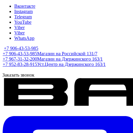
Вконтакте
Instagram
Telegram
YouTube
Viber
Viber
WhatsApp
+7 906-43-53-985
+7 906-43-53-985
Магазин на Российской 131/7
+7 967-31-32-200
Магазин на Дзержинского 163/1
+7 952-83-28-915
Уст.Центр на Дзержинского 163/1
Заказать звонок