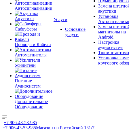
Шумовиброизо
Замена штатно
Автосигнализации
акустики
Установка
Акустика
Услуги
Автосигнализа
Замена штатно
Сабвуферы
Основные
магнитолы на
услуги
Android
Настройка
Провода и Кабели
аудиосистем
Тюнинг автомо
Автомагнитолы
Установка каме
кругового обзо
Усилители
Питание
Аудиосистем
Дополнительное
Оборудование
+7 906-43-53-985
+7 906-43-53-985
Магазин на Российской 131/7