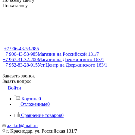
По всему сайту
По каталогу
+7 906-43-53-985
+7 906-43-53-985
Магазин на Российской 131/7
+7 967-31-32-200
Магазин на Дзержинского 163/1
+7 952-83-28-915
Уст.Центр на Дзержинского 163/1
Заказать звонок
Задать вопрос
Войти
Корзина
0
Отложенные
0
Сравнение товаров
0
az_krd@mail.ru
г. Краснодар, ул. Российская 131/7