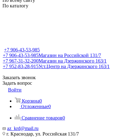
По всему сайту
По каталогу
+7 906-43-53-985
+7 906-43-53-985
Магазин на Российской 131/7
+7 967-31-32-200
Магазин на Дзержинского 163/1
+7 952-83-28-915
Уст.Центр на Дзержинского 163/1
Заказать звонок
Задать вопрос
Войти
Корзина
0
Отложенные
0
Сравнение товаров
0
az_krd@mail.ru
г. Краснодар, ул. Российская 131/7