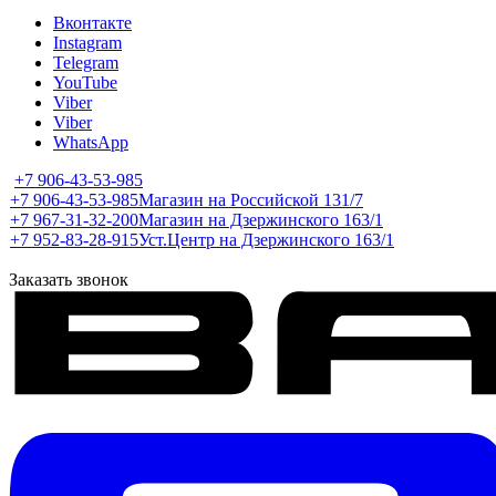
Вконтакте
Instagram
Telegram
YouTube
Viber
Viber
WhatsApp
+7 906-43-53-985
+7 906-43-53-985
Магазин на Российской 131/7
+7 967-31-32-200
Магазин на Дзержинского 163/1
+7 952-83-28-915
Уст.Центр на Дзержинского 163/1
Заказать звонок