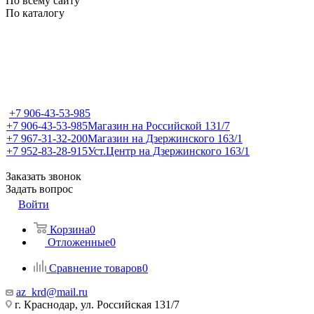
По всему сайту
По каталогу
+7 906-43-53-985
+7 906-43-53-985
Магазин на Российской 131/7
+7 967-31-32-200
Магазин на Дзержинского 163/1
+7 952-83-28-915
Уст.Центр на Дзержинского 163/1
Заказать звонок
Задать вопрос
Войти
Корзина
0
Отложенные
0
Сравнение товаров
0
az_krd@mail.ru
г. Краснодар, ул. Российская 131/7