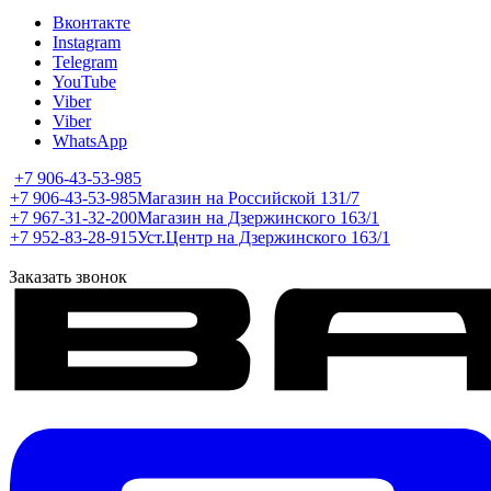
Вконтакте
Instagram
Telegram
YouTube
Viber
Viber
WhatsApp
+7 906-43-53-985
+7 906-43-53-985
Магазин на Российской 131/7
+7 967-31-32-200
Магазин на Дзержинского 163/1
+7 952-83-28-915
Уст.Центр на Дзержинского 163/1
Заказать звонок