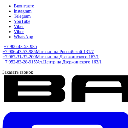
Вконтакте
Instagram
Telegram
YouTube
Viber
Viber
WhatsApp
+7 906-43-53-985
+7 906-43-53-985
Магазин на Российской 131/7
+7 967-31-32-200
Магазин на Дзержинского 163/1
+7 952-83-28-915
Уст.Центр на Дзержинского 163/1
Заказать звонок