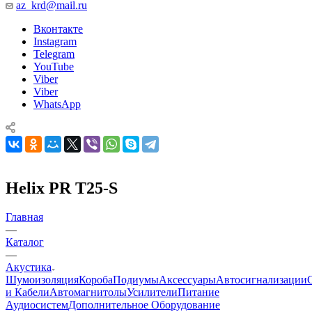
az_krd@mail.ru
Вконтакте
Instagram
Telegram
YouTube
Viber
Viber
WhatsApp
Helix PR T25-S
Главная
—
Каталог
—
Акустика
Шумоизоляция
Короба
Подиумы
Аксессуары
Автосигнализации
и Кабели
Автомагнитолы
Усилители
Питание
Аудиосистем
Дополнительное Оборудование