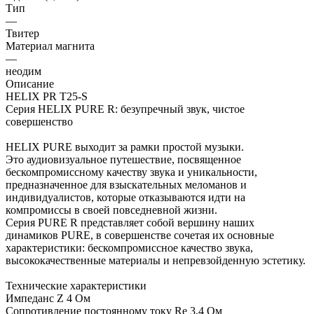
Тип
—
Твитер
Материал магнита
—
неодим
Описание
HELIX PR T25-S
Серия HELIX PURE R: безупречный звук, чистое
совершенство
HELIX PURE выходит за рамки простой музыки.
Это аудиовизуальное путешествие, посвященное
бескомпромиссному качеству звука и уникальности,
предназначенное для взыскательных меломанов и
индивидуалистов, которые отказываются идти на
компромиссы в своей повседневной жизни.
Серия PURE R представляет собой вершину наших
динамиков PURE, в совершенстве сочетая их основные
характеристики: бескомпромиссное качество звука,
высококачественные материалы и непревзойденную эстетику.
Технические характеристики
Импеданс Z 4 Ом
Сопротивление постоянному току Re 3,4 Ом