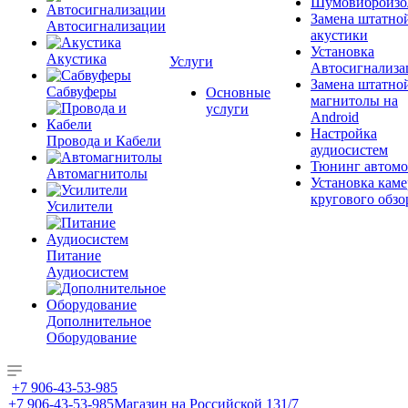
Шумовиброизо
Замена штатно
Автосигнализации
акустики
Установка
Акустика
Услуги
Автосигнализа
Замена штатно
Сабвуферы
Основные
магнитолы на
услуги
Android
Настройка
Провода и Кабели
аудиосистем
Тюнинг автомо
Автомагнитолы
Установка каме
кругового обзо
Усилители
Питание
Аудиосистем
Дополнительное
Оборудование
+7 906-43-53-985
+7 906-43-53-985
Магазин на Российской 131/7