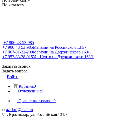
По всему сайту
По каталогу
+7 906-43-53-985
+7 906-43-53-985
Магазин на Российской 131/7
+7 967-31-32-200
Магазин на Дзержинского 163/1
+7 952-83-28-915
Уст.Центр на Дзержинского 163/1
Заказать звонок
Задать вопрос
Войти
Корзина
0
Отложенные
0
Сравнение товаров
0
az_krd@mail.ru
г. Краснодар, ул. Российская 131/7