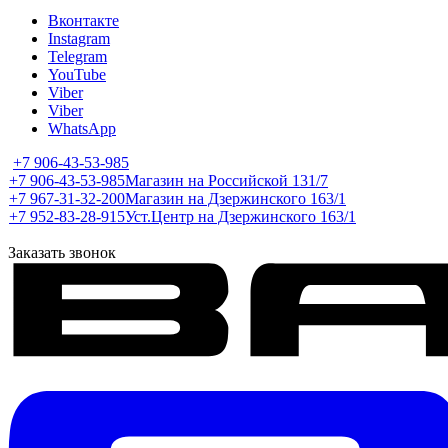
Вконтакте
Instagram
Telegram
YouTube
Viber
Viber
WhatsApp
+7 906-43-53-985
+7 906-43-53-985
Магазин на Российской 131/7
+7 967-31-32-200
Магазин на Дзержинского 163/1
+7 952-83-28-915
Уст.Центр на Дзержинского 163/1
Заказать звонок