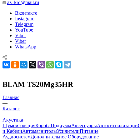
az_krd@mail.ru
Вконтакте
Instagram
Telegram
YouTube
Viber
Viber
WhatsApp
BLAM TS20Mg35HR
Главная
—
Каталог
—
Акустика
Шумоизоляция
Короба
Подиумы
Аксессуары
Автосигнализации
и Кабели
Автомагнитолы
Усилители
Питание
Аудиосистем
Дополнительное Оборудование