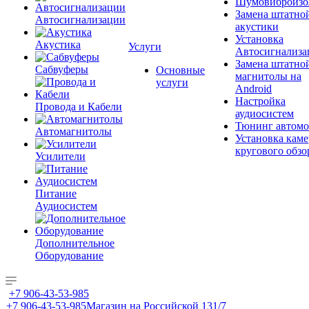
Шумовиброизо
Замена штатно
Автосигнализации
акустики
Установка
Акустика
Услуги
Автосигнализа
Замена штатно
Сабвуферы
Основные
магнитолы на
услуги
Android
Настройка
Провода и Кабели
аудиосистем
Тюнинг автомо
Автомагнитолы
Установка каме
кругового обзо
Усилители
Питание
Аудиосистем
Дополнительное
Оборудование
+7 906-43-53-985
+7 906-43-53-985
Магазин на Российской 131/7