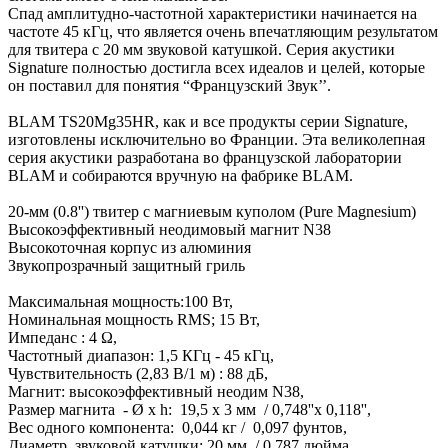
Спад амплитудно-частотной характеристики начинается на
частоте 45 кГц, что является очень впечатляющим результатом
для твитера с 20 мм звуковой катушкой. Серия акустики
Signature полностью достигла всех идеалов и целей, которые
он поставил для понятия “Французский Звук’’.
BLAM TS20Mg35HR, как и все продукты серии Signature,
изготовлены исключительно во Франции. Эта великолепная
серия акустики разработана во французской лаборатории
BLAM и собираются вручную на фабрике BLAM.
20-мм (0.8'') твитер с магниевым куполом (Pure Magnesium)
Высокоэффективный неодимовый магнит N38
Высокоточная корпус из алюминия
Звукопрозрачный защитный гриль
Максимальная мощность:100 Вт,
Номинальная мощность RMS; 15 Вт,
Импеданс : 4 Ω,
Частотный диапазон: 1,5 КГц - 45 кГц,
Чувствительность (2,83 В/1 м) : 88 дБ,
Магнит: высокоэффективный неодим N38,
Размер магнита - Ø x h: 19,5 x 3 мм / 0,748''x 0,118'',
Вес одного компонента: 0,044 кг / 0,097 фунтов,
Диаметр звуковой катушки: 20 мм / 0,787 дюйма,