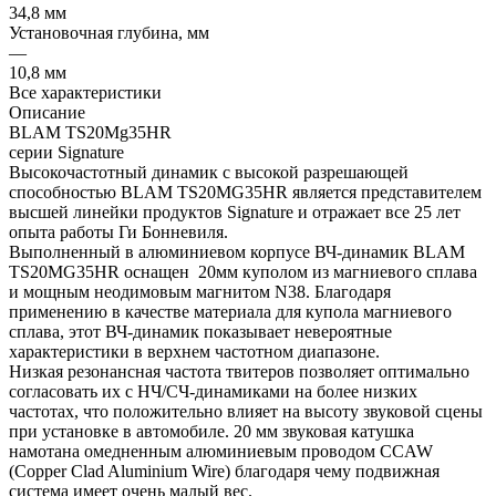
34,8 мм
Установочная глубина, мм
—
10,8 мм
Все характеристики
Описание
BLAM TS20Mg35HR
серии Signature
Высокочастотный динамик с высокой разрешающей
способностью BLAM TS20MG35HR является представителем
высшей линейки продуктов Signature и отражает все 25 лет
опыта работы Ги Бонневиля.
Выполненный в алюминиевом корпусе ВЧ-динамик BLAM
TS20MG35HR оснащен 20мм куполом из магниевого сплава
и мощным неодимовым магнитом N38. Благодаря
применению в качестве материала для купола магниевого
сплава, этот ВЧ-динамик показывает невероятные
характеристики в верхнем частотном диапазоне.
Низкая резонансная частота твитеров позволяет оптимально
согласовать их с НЧ/СЧ-динамиками на более низких
частотах, что положительно влияет на высоту звуковой сцены
при установке в автомобиле. 20 мм звуковая катушка
намотана омедненным алюминиевым проводом СCAW
(Copper Clad Aluminium Wire) благодаря чему подвижная
система имеет очень малый вес.