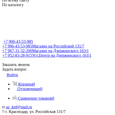
По всему сайту
По каталогу
+7 906-43-53-985
+7 906-43-53-985
Магазин на Российской 131/7
+7 967-31-32-200
Магазин на Дзержинского 163/1
+7 952-83-28-915
Уст.Центр на Дзержинского 163/1
Заказать звонок
Задать вопрос
Войти
Корзина
0
Отложенные
0
Сравнение товаров
0
az_krd@mail.ru
г. Краснодар, ул. Российская 131/7