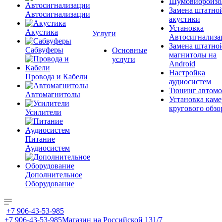
Шумовиброизо
Замена штатно
Автосигнализации
акустики
Установка
Акустика
Услуги
Автосигнализа
Замена штатно
Сабвуферы
Основные
магнитолы на
услуги
Android
Настройка
Провода и Кабели
аудиосистем
Тюнинг автомо
Автомагнитолы
Установка каме
кругового обзо
Усилители
Питание
Аудиосистем
Дополнительное
Оборудование
+7 906-43-53-985
+7 906-43-53-985
Магазин на Российской 131/7