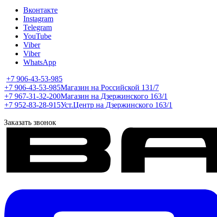
Вконтакте
Instagram
Telegram
YouTube
Viber
Viber
WhatsApp
+7 906-43-53-985
+7 906-43-53-985
Магазин на Российской 131/7
+7 967-31-32-200
Магазин на Дзержинского 163/1
+7 952-83-28-915
Уст.Центр на Дзержинского 163/1
Заказать звонок