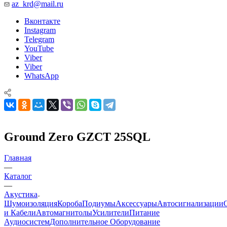
az_krd@mail.ru
Вконтакте
Instagram
Telegram
YouTube
Viber
Viber
WhatsApp
Ground Zero GZCT 25SQL
Главная
—
Каталог
—
Акустика
Шумоизоляция
Короба
Подиумы
Аксессуары
Автосигнализации
и Кабели
Автомагнитолы
Усилители
Питание
Аудиосистем
Дополнительное Оборудование