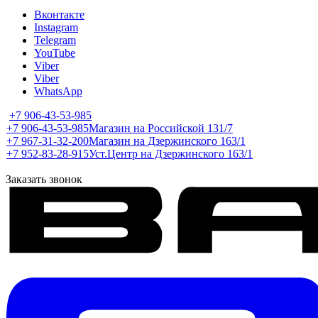
Вконтакте
Instagram
Telegram
YouTube
Viber
Viber
WhatsApp
+7 906-43-53-985
+7 906-43-53-985
Магазин на Российской 131/7
+7 967-31-32-200
Магазин на Дзержинского 163/1
+7 952-83-28-915
Уст.Центр на Дзержинского 163/1
Заказать звонок