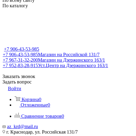
По всему сайту
По каталогу
+7 906-43-53-985
+7 906-43-53-985
Магазин на Российской 131/7
+7 967-31-32-200
Магазин на Дзержинского 163/1
+7 952-83-28-915
Уст.Центр на Дзержинского 163/1
Заказать звонок
Задать вопрос
Войти
Корзина
0
Отложенные
0
Сравнение товаров
0
az_krd@mail.ru
г. Краснодар, ул. Российская 131/7