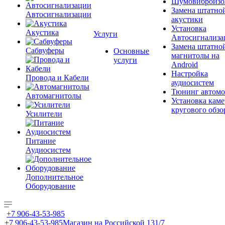
Шумовиброизо
Замена штатно
Автосигнализации
акустики
Установка
Акустика
Услуги
Автосигнализа
Замена штатно
Сабвуферы
Основные
магнитолы на
услуги
Android
Настройка
Провода и Кабели
аудиосистем
Тюнинг автомо
Автомагнитолы
Установка каме
кругового обзо
Усилители
Питание
Аудиосистем
Дополнительное
Оборудование
+7 906-43-53-985
+7 906-43-53-985
Магазин на Российской 131/7