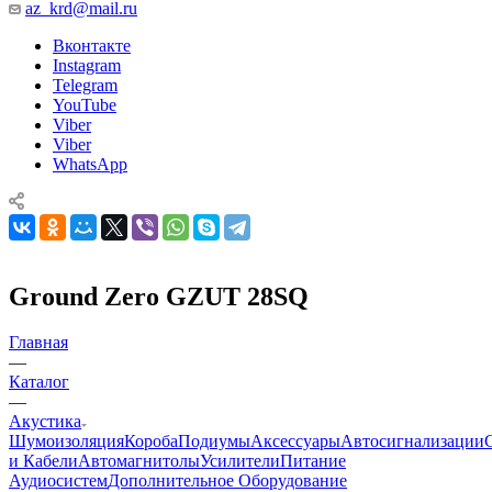
az_krd@mail.ru
Вконтакте
Instagram
Telegram
YouTube
Viber
Viber
WhatsApp
Ground Zero GZUT 28SQ
Главная
—
Каталог
—
Акустика
Шумоизоляция
Короба
Подиумы
Аксессуары
Автосигнализации
и Кабели
Автомагнитолы
Усилители
Питание
Аудиосистем
Дополнительное Оборудование