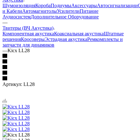
Шумоизоляция
Короба
Подиумы
Аксессуары
Автосигнализации
и Кабели
Автомагнитолы
Усилители
Питание
Аудиосистем
Дополнительное Оборудование
—
Твитеры (ВЧ Акустика)
Компонентная акустика
Коаксиальная акустика
Штатные
решения
Кросоверы
Эстрадная акустика
Ремкомплекты и
запчасти для динамиков
—
Kicx LL28
Артикул:
LL28