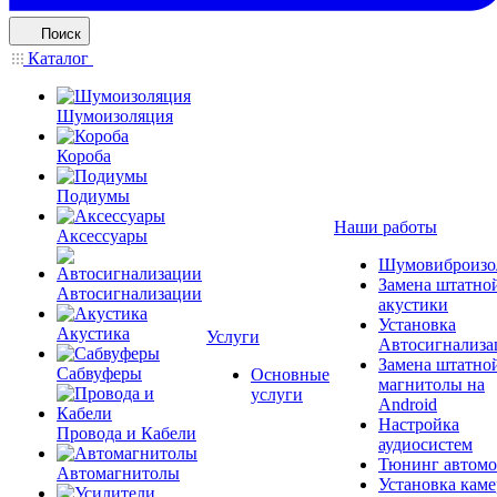
Поиск
Каталог
Шумоизоляция
Короба
Подиумы
Наши работы
Аксессуары
Шумовиброизо
Замена штатно
Автосигнализации
акустики
Установка
Акустика
Услуги
Автосигнализа
Замена штатно
Сабвуферы
Основные
магнитолы на
услуги
Android
Настройка
Провода и Кабели
аудиосистем
Тюнинг автомо
Автомагнитолы
Установка каме