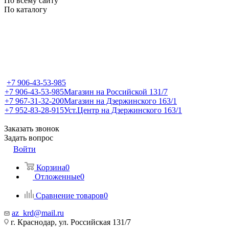
По всему сайту
По каталогу
+7 906-43-53-985
+7 906-43-53-985
Магазин на Российской 131/7
+7 967-31-32-200
Магазин на Дзержинского 163/1
+7 952-83-28-915
Уст.Центр на Дзержинского 163/1
Заказать звонок
Задать вопрос
Войти
Корзина
0
Отложенные
0
Сравнение товаров
0
az_krd@mail.ru
г. Краснодар, ул. Российская 131/7