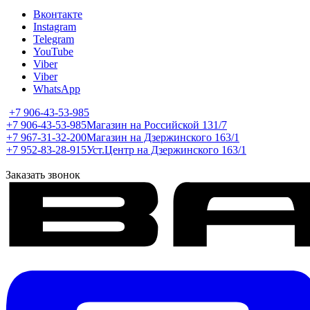
Вконтакте
Instagram
Telegram
YouTube
Viber
Viber
WhatsApp
+7 906-43-53-985
+7 906-43-53-985
Магазин на Российской 131/7
+7 967-31-32-200
Магазин на Дзержинского 163/1
+7 952-83-28-915
Уст.Центр на Дзержинского 163/1
Заказать звонок