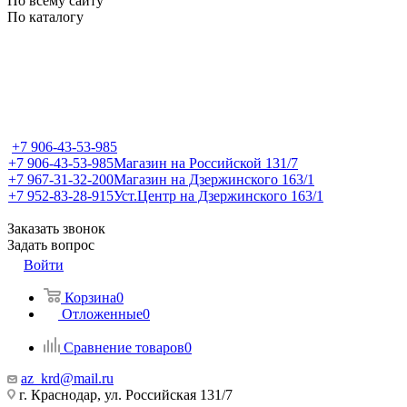
По всему сайту
По каталогу
+7 906-43-53-985
+7 906-43-53-985
Магазин на Российской 131/7
+7 967-31-32-200
Магазин на Дзержинского 163/1
+7 952-83-28-915
Уст.Центр на Дзержинского 163/1
Заказать звонок
Задать вопрос
Войти
Корзина
0
Отложенные
0
Сравнение товаров
0
az_krd@mail.ru
г. Краснодар, ул. Российская 131/7