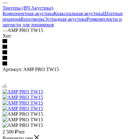
—
Твитеры (ВЧ Акустика)
Компонентная акустика
Коаксиальная акустика
Штатные
решения
Кросоверы
Эстрадная акустика
Ремкомплекты и
запчасти для динамиков
—
AMP PRO TW15
Хит
Артикул:
AMP PRO TW15
2 500
₽
/шт
Варианты цен