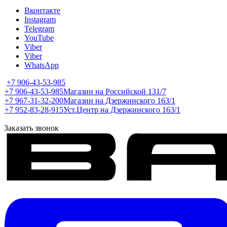
Вконтакте
Instagram
Telegram
YouTube
Viber
Viber
WhatsApp
+7 906-43-53-985
+7 906-43-53-985
Магазин на Российской 131/7
+7 967-31-32-200
Магазин на Дзержинского 163/1
+7 952-83-28-915
Уст.Центр на Дзержинского 163/1
Заказать звонок