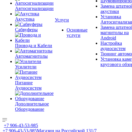
Шумовиброизо
Замена штатно
Автосигнализации
акустики
Установка
Акустика
Услуги
Автосигнализа
Замена штатно
Сабвуферы
Основные
магнитолы на
услуги
Android
Настройка
Провода и Кабели
аудиосистем
Тюнинг автомо
Автомагнитолы
Установка каме
кругового обзо
Усилители
Питание
Аудиосистем
Дополнительное
Оборудование
+7 906-43-53-985
+7 906-43-53-985
Магазин на Российской 131/7