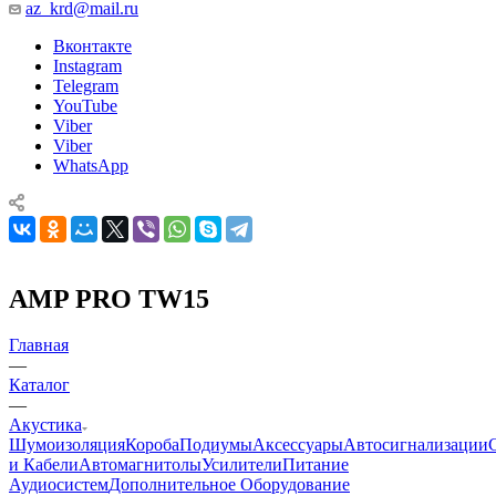
az_krd@mail.ru
Вконтакте
Instagram
Telegram
YouTube
Viber
Viber
WhatsApp
AMP PRO TW15
Главная
—
Каталог
—
Акустика
Шумоизоляция
Короба
Подиумы
Аксессуары
Автосигнализации
и Кабели
Автомагнитолы
Усилители
Питание
Аудиосистем
Дополнительное Оборудование