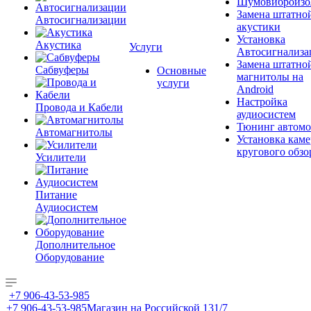
Шумовиброизо
Замена штатно
Автосигнализации
акустики
Установка
Акустика
Услуги
Автосигнализа
Замена штатно
Сабвуферы
Основные
магнитолы на
услуги
Android
Настройка
Провода и Кабели
аудиосистем
Тюнинг автомо
Автомагнитолы
Установка каме
кругового обзо
Усилители
Питание
Аудиосистем
Дополнительное
Оборудование
+7 906-43-53-985
+7 906-43-53-985
Магазин на Российской 131/7