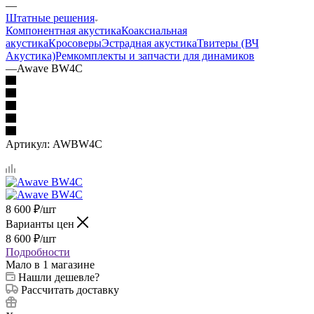
—
Штатные решения
Компонентная акустика
Коаксиальная
акустика
Кросоверы
Эстрадная акустика
Твитеры (ВЧ
Акустика)
Ремкомплекты и запчасти для динамиков
—
Awave BW4C
Артикул:
AWBW4C
8 600
₽
/шт
Варианты цен
8 600
₽
/шт
Подробности
Мало
в 1 магазине
Нашли дешевле?
Рассчитать доставку