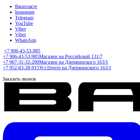
Вконтакте
Instagram
Telegram
YouTube
Viber
Viber
WhatsApp
+7 906-43-53-985
+7 906-43-53-985
Магазин на Российской 131/7
+7 967-31-32-200
Магазин на Дзержинского 163/1
+7 952-83-28-915
Уст.Центр на Дзержинского 163/1
Заказать звонок