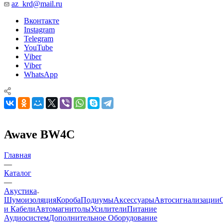
az_krd@mail.ru
Вконтакте
Instagram
Telegram
YouTube
Viber
Viber
WhatsApp
Awave BW4C
Главная
—
Каталог
—
Акустика
Шумоизоляция
Короба
Подиумы
Аксессуары
Автосигнализации
и Кабели
Автомагнитолы
Усилители
Питание
Аудиосистем
Дополнительное Оборудование