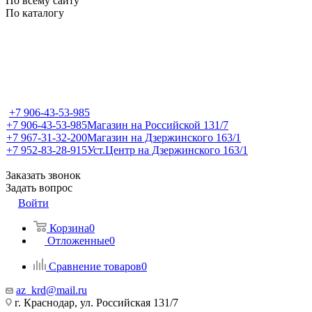
По всему сайту
По каталогу
+7 906-43-53-985
+7 906-43-53-985
Магазин на Российской 131/7
+7 967-31-32-200
Магазин на Дзержинского 163/1
+7 952-83-28-915
Уст.Центр на Дзержинского 163/1
Заказать звонок
Задать вопрос
Войти
Корзина
0
Отложенные
0
Сравнение товаров
0
az_krd@mail.ru
г. Краснодар, ул. Российская 131/7