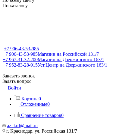
По всему сайту
По каталогу
+7 906-43-53-985
+7 906-43-53-985
Магазин на Российской 131/7
+7 967-31-32-200
Магазин на Дзержинского 163/1
+7 952-83-28-915
Уст.Центр на Дзержинского 163/1
Заказать звонок
Задать вопрос
Войти
Корзина
0
Отложенные
0
Сравнение товаров
0
az_krd@mail.ru
г. Краснодар, ул. Российская 131/7