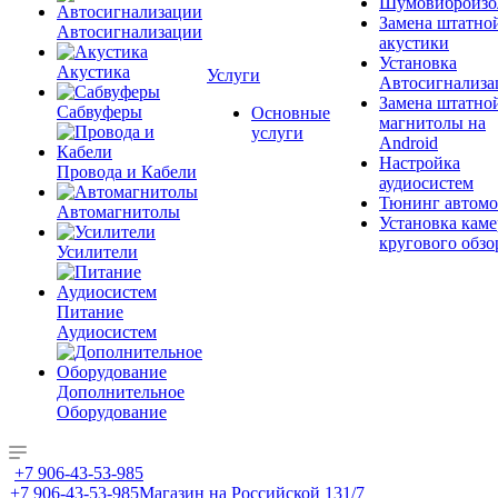
Шумовиброизо
Замена штатно
Автосигнализации
акустики
Установка
Акустика
Услуги
Автосигнализа
Замена штатно
Сабвуферы
Основные
магнитолы на
услуги
Android
Настройка
Провода и Кабели
аудиосистем
Тюнинг автомо
Автомагнитолы
Установка каме
кругового обзо
Усилители
Питание
Аудиосистем
Дополнительное
Оборудование
+7 906-43-53-985
+7 906-43-53-985
Магазин на Российской 131/7