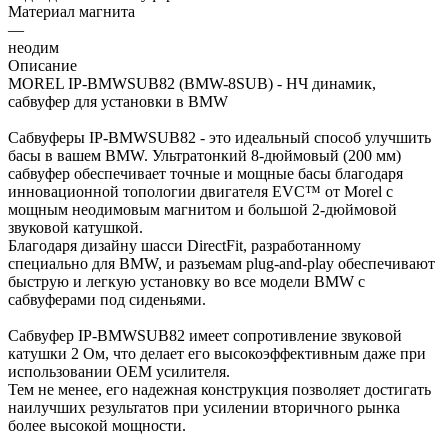
Материал магнита
—
неодим
Описание
MOREL IP-BMWSUB82 (BMW-8SUB) - НЧ динамик,
сабвуфер для установки в BMW
Сабвуферы IP-BMWSUB82 - это идеальный способ улучшить
басы в вашем BMW. Ультратонкий 8-дюймовый (200 мм)
сабвуфер обеспечивает точные и мощные басы благодаря
инновационной топологии двигателя EVC™ от Morel с
мощным неодимовым магнитом и большой 2-дюймовой
звуковой катушкой.
Благодаря дизайну шасси DirectFit, разработанному
специально для BMW, и разъемам plug-and-play обеспечивают
быструю и легкую установку во все модели BMW с
сабвуферами под сиденьями.
Сабвуфер IP-BMWSUB82 имеет сопротивление звуковой
катушки 2 Ом, что делает его высокоэффективным даже при
использовании OEM усилителя.
Тем не менее, его надежная конструкция позволяет достигать
наилучших результатов при усилении вторичного рынка
более высокой мощности.