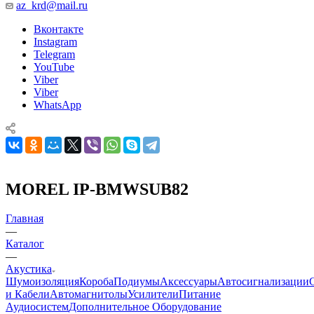
az_krd@mail.ru
Вконтакте
Instagram
Telegram
YouTube
Viber
Viber
WhatsApp
MOREL IP-BMWSUB82
Главная
—
Каталог
—
Акустика
Шумоизоляция
Короба
Подиумы
Аксессуары
Автосигнализации
и Кабели
Автомагнитолы
Усилители
Питание
Аудиосистем
Дополнительное Оборудование