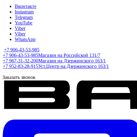
Вконтакте
Instagram
Telegram
YouTube
Viber
Viber
WhatsApp
+7 906-43-53-985
+7 906-43-53-985
Магазин на Российской 131/7
+7 967-31-32-200
Магазин на Дзержинского 163/1
+7 952-83-28-915
Уст.Центр на Дзержинского 163/1
Заказать звонок