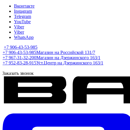
Вконтакте
Instagram
Telegram
YouTube
Viber
Viber
WhatsApp
+7 906-43-53-985
+7 906-43-53-985
Магазин на Российской 131/7
+7 967-31-32-200
Магазин на Дзержинского 163/1
+7 952-83-28-915
Уст.Центр на Дзержинского 163/1
Заказать звонок