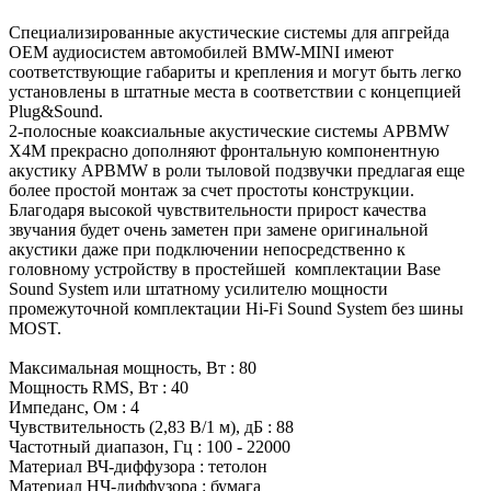
Специализированные акустические системы для апгрейда
ОЕМ аудиосистем автомобилей BMW-MINI имеют
соответствующие габариты и крепления и могут быть легко
установлены в штатные места в соответствии с концепцией
Plug&Sound.
2-полосные коаксиальные акустические системы APBMW
Х4M прекрасно дополняют фронтальную компонентную
акустику APBMW в роли тыловой подзвучки предлагая еще
более простой монтаж за счет простоты конструкции.
Благодаря высокой чувствительности прирост качества
звучания будет очень заметен при замене оригинальной
акустики даже при подключении непосредственно к
головному устройству в простейшей комплектации Base
Sound System или штатному усилителю мощности
промежуточной комплектации Hi-Fi Sound System без шины
MOST.
Максимальная мощность, Вт : 80
Мощность RMS, Вт : 40
Импеданс, Ом : 4
Чувствительность (2,83 В/1 м), дБ : 88
Частотный диапазон, Гц : 100 - 22000
Материал ВЧ-диффузора : тетолон
Материал НЧ-диффузора : бумага