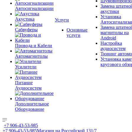
Шумовиброизо
Замена штатно
Автосигнализации
акустики
Установка
Акустика
Услуги
Автосигнализа
Замена штатно
Сабвуферы
Основные
магнитолы на
услуги
Android
Настройка
Провода и Кабели
аудиосистем
Тюнинг автомо
Автомагнитолы
Установка каме
кругового обзо
Усилители
Питание
Аудиосистем
Дополнительное
Оборудование
+7 906-43-53-985
+7 906-43-53-985
Магазин на Российской 131/7