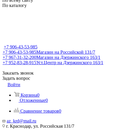
По всему сайту
По каталогу
+7 906-43-53-985
+7 906-43-53-985
Магазин на Российской 131/7
+7 967-31-32-200
Магазин на Дзержинского 163/1
+7 952-83-28-915
Уст.Центр на Дзержинского 163/1
Заказать звонок
Задать вопрос
Войти
Корзина
0
Отложенные
0
Сравнение товаров
0
az_krd@mail.ru
г. Краснодар, ул. Российская 131/7