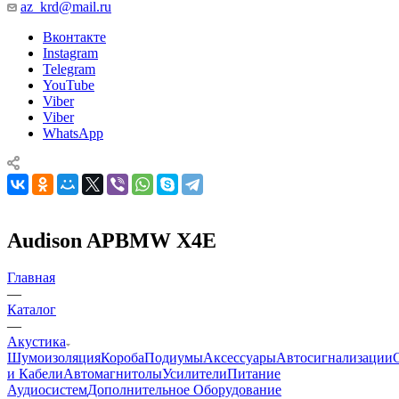
az_krd@mail.ru
Вконтакте
Instagram
Telegram
YouTube
Viber
Viber
WhatsApp
Audison APBMW X4E
Главная
—
Каталог
—
Акустика
Шумоизоляция
Короба
Подиумы
Аксессуары
Автосигнализации
и Кабели
Автомагнитолы
Усилители
Питание
Аудиосистем
Дополнительное Оборудование